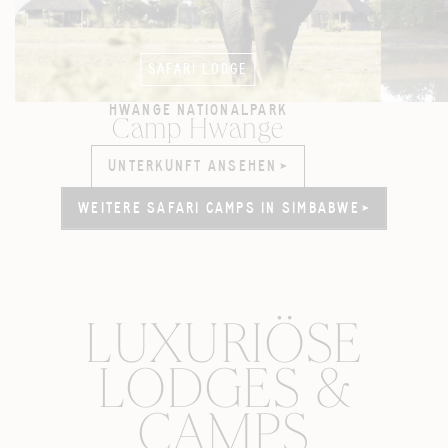
SAFARI LODGE
HWANGE NATIONALPARK
Camp Hwange
UNTERKUNFT ANSEHEN
UNTERKUNFT ANSEHEN
WEITERE SAFARI CAMPS IN SIMBABWE
WEITERE SAFARI CAMPS IN SIMBABWE
LUXURIÖSE
LODGES &
CAMPS