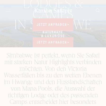
LODGES &
CAMPS
IN SIMBABWE
JETZT ANFRAGEN
JETZT ANFRAGEN
NATURNAHE
& LUXURIÖSE
CAMPS
JETZT ANFRAGEN
JETZT ANFRAGEN
Simbabwe ist perfekt, wenn Sie Safari
mit starken Natur Highlights verbinden
möchten. Von den Victoria
Wasserfällen bis zu den weiten Ebenen
im Hwange und den Flusslandschaften
von Mana Pools, die Auswahl der
richtigen Lodge oder des passenden
Camps entscheidet hier besonders