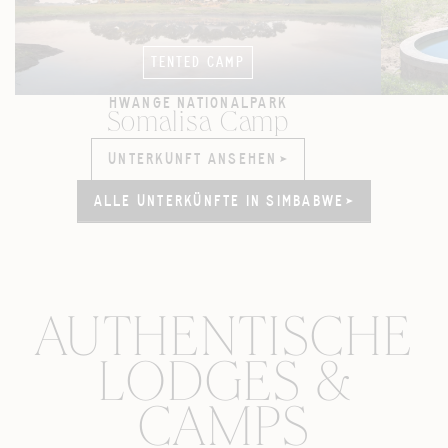
TENTED CAMP
HWANGE NATIONALPARK
Somalisa Camp
UNTERKUNFT ANSEHEN
UNTERKUNFT ANSEHEN
ALLE UNTERKÜNFTE IN SIMBABWE
ALLE UNTERKÜNFTE IN SIMBABWE
AUTHENTISCHE
LODGES &
CAMPS