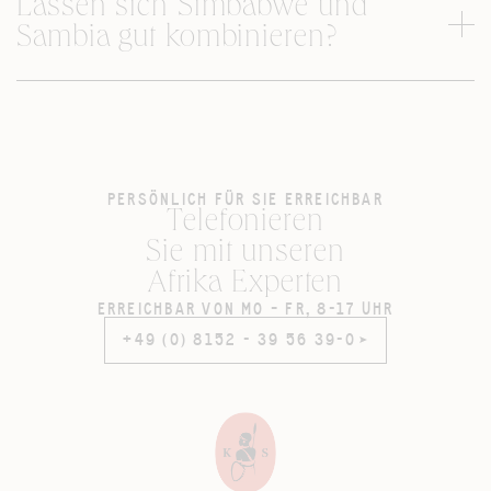
Lassen sich Simbabwe und
Sambia gut kombinieren?
PERSÖNLICH FÜR SIE ERREICHBAR
Telefonieren
Sie mit unseren
Afrika Experten
ERREICHBAR VON MO – FR, 8-17 UHR
+49 (0) 8152 - 39 56 39-0
+49 (0) 8152 - 39 56 39-0