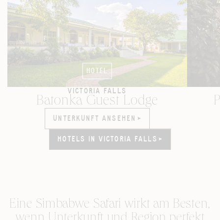
HOTEL
VICTORIA FALLS
Batonka Guest Lodge
P
UNTERKUNFT ANSEHEN
UNTERKUNFT ANSEHEN
HOTELS IN VICTORIA FALLS
HOTELS IN VICTORIA FALLS
Eine Simbabwe Safari wirkt am Besten,
wenn Unterkunft und Region perfekt