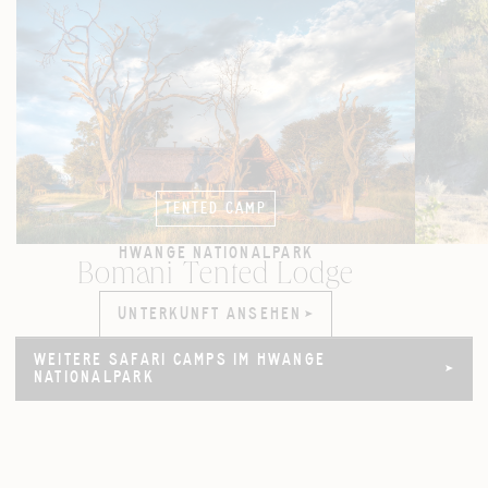
TENTED CAMP
HWANGE NATIONALPARK
Bomani Tented Lodge
UNTERKUNFT ANSEHEN
UNTERKUNFT ANSEHEN
WEITERE SAFARI CAMPS IM HWANGE
WEITERE SAFARI CAMPS IM HWANGE
NATIONALPARK
NATIONALPARK