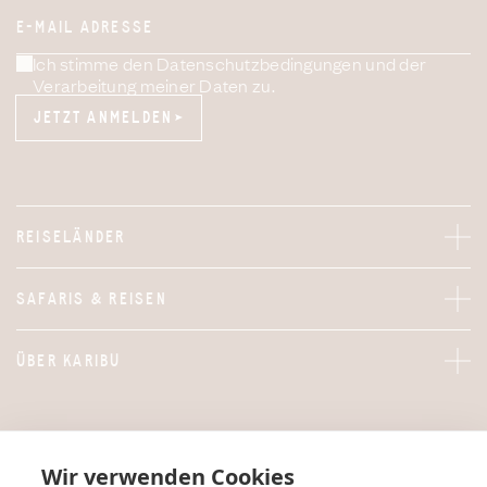
E-MAIL ADRESSE
Ich stimme den Datenschutzbedingungen und der
Verarbeitung meiner Daten zu.
JETZT ANMELDEN
JETZT ANMELDEN
REISELÄNDER
SAFARIS & REISEN
ÜBER KARIBU
Wir verwenden Cookies