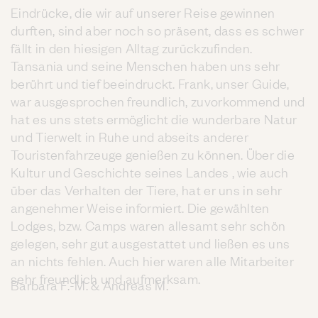
Eindrücke, die wir auf unserer Reise gewinnen
durften, sind aber noch so präsent, dass es schwer
fällt in den hiesigen Alltag zurückzufinden.
Tansania und seine Menschen haben uns sehr
berührt und tief beeindruckt. Frank, unser Guide,
war ausgesprochen freundlich, zuvorkommend und
hat es uns stets ermöglicht die wunderbare Natur
und Tierwelt in Ruhe und abseits anderer
Touristenfahrzeuge genießen zu können. Über die
Kultur und Geschichte seines Landes , wie auch
über das Verhalten der Tiere, hat er uns in sehr
angenehmer Weise informiert. Die gewählten
Lodges, bzw. Camps waren allesamt sehr schön
gelegen, sehr gut ausgestattet und ließen es uns
an nichts fehlen. Auch hier waren alle Mitarbeiter
sehr freundlich und aufmerksam.
Barbara F.-M. & Andreas M.