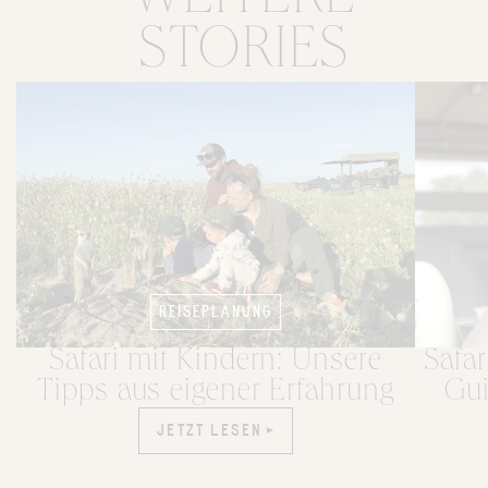
STORIES
REISEPLANUNG
Safari mit Kindern: Unsere
Safar
Tipps aus eigener Erfahrung
Gui
JETZT LESEN
JETZT LESEN