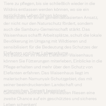
Tiere zu pflegen, bis sie schließlich wieder in die
Wildnis entlassen werden können, wo sie ein
natürliches Leben führen können.
Reteti steht für einen gemeindebasierten Ansatz,
der nicht nur den Naturschutz fördert, sondern
auch die Samburu-Gemeinschaft stärkt. Das
Waisenhaus schafft Arbeitsplätze, schult die lokale
Bevölkerung im Umgang mit Wildtieren und
sensibilisiert für die Bedeutung des Schutzes der
Elefanten und ihrer Lebensräume.
Als Besucher im Reteti Elefanten-Waisenhaus
können Sie Fütterungen miterleben, Einblicke in die
Pflege erhalten und mehr über den Schutz von
Elefanten erfahren. Das Waisenhaus liegt im
malerischen Namunyak-Schutzgebiet, das mit
seiner beeindruckenden Landschaft und
artenreichen Tierwelt begeistert.
Gemeinsam können wir verwaisten Riesen eine
zweite Chance auf ein geschütztes und sicheres
Leben schenken!