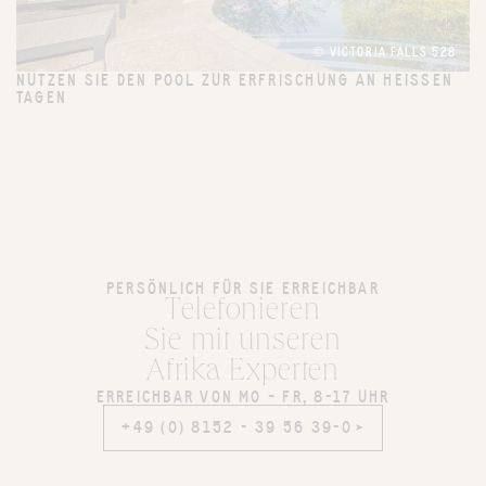
© VICTORIA FALLS 528
NUTZEN SIE DEN POOL ZUR ERFRISCHUNG AN HEISSEN T
AGEN
PERSÖNLICH FÜR SIE ERREICHBAR
Telefonieren
Sie mit unseren
Afrika Experten
ERREICHBAR VON MO – FR, 8-17 UHR
+49 (0) 8152 - 39 56 39-0
+49 (0) 8152 - 39 56 39-0