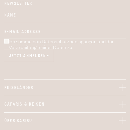
NEWSLETTER
Website
NAME
E-MAIL ADRESSE
Ich stimme den Datenschutzbedingungen und der
Verarbeitung meiner Daten zu.
JETZT ANMELDEN
JETZT ANMELDEN
REISELÄNDER
SAFARIS & REISEN
ÜBER KARIBU