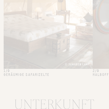
© TUMAREN CAMP
1/9
2/9
GERÄUMIGE SAFARIZELTE
HALBOFF
UNTERKUNFT