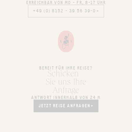
ERREICHBAR VON MO – FR, 8-17 UHR
+49 (0) 8152 - 39 56 39-0
+49 (0) 8152 - 39 56 39-0
BEREIT FÜR IHRE REISE?
Schicken
Sie uns Ihre
Anfrage
ANTWORT INNERHALB VON 24 H
JETZT REISE ANFRAGEN
JETZT REISE ANFRAGEN