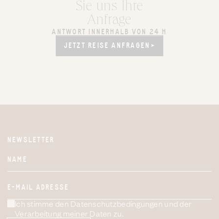
Sie uns Ihre
Anfrage
ANTWORT INNERHALB VON 24 H
JETZT REISE ANFRAGEN
JETZT REISE ANFRAGEN
NEWSLETTER
Website
NAME
E-MAIL ADRESSE
Ich stimme den Datenschutzbedingungen und der
Verarbeitung meiner Daten zu.