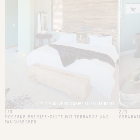
© THE OLIVE EXCLUSIVE ALL-SUITE HOTEL
1/5
2/5
MODERNE PREMIER-SUITE MIT TERRASSE UND
SEPARAT
TAUCHBECKEN