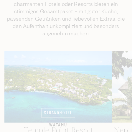
charmanten Hotels oder Resorts bieten ein
stimmiges Gesamtpaket – mit guter Küche,
passenden Getränken und liebevollen Extras, die
den Aufenthalt unkompliziert und besonders
angenehm machen.
STRANDHOTEL
WATAMU
Temple Point Resort
Nept