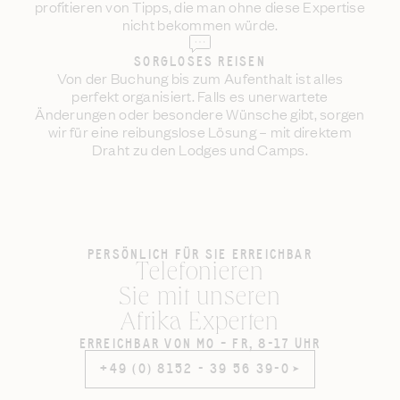
profitieren von Tipps, die man ohne diese Expertise
nicht bekommen würde.
SORGLOSES REISEN
Von der Buchung bis zum Aufenthalt ist alles
perfekt organisiert. Falls es unerwartete
Änderungen oder besondere Wünsche gibt, sorgen
wir für eine reibungslose Lösung – mit direktem
Draht zu den Lodges und Camps.
PERSÖNLICH FÜR SIE ERREICHBAR
Telefonieren
Sie mit unseren
Afrika Experten
ERREICHBAR VON MO – FR, 8-17 UHR
+49 (0) 8152 - 39 56 39-0
+49 (0) 8152 - 39 56 39-0