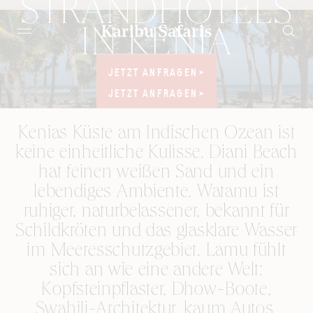
STRANDHOTELS
IN KENIA
TRAUMHAFTE
JETZT ANFRAGEN
JETZT ANFRAGEN
STRÄNDE
AM OZEAN
JETZT ANFRAGEN
JETZT ANFRAGEN
Kenias Küste am Indischen Ozean ist
keine einheitliche Kulisse. Diani Beach
hat feinen weißen Sand und ein
lebendiges Ambiente. Watamu ist
ruhiger, naturbelassener, bekannt für
Schildkröten und das glasklare Wasser
im Meeresschutzgebiet. Lamu fühlt
sich an wie eine andere Welt:
Kopfsteinpflaster, Dhow-Boote,
Swahili-Architektur, kaum Autos.