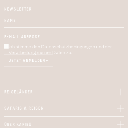
NEWSLETTER
Website
NAME
E-MAIL ADRESSE
Ich stimme den Datenschutzbedingungen und der
Verarbeitung meiner Daten zu.
JETZT ANMELDEN
JETZT ANMELDEN
REISELÄNDER
SAFARIS & REISEN
ÜBER KARIBU