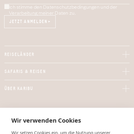
Ich stimme den Datenschutzbedingungen und der
Verarbeitung meiner Daten zu.
JETZT ANMELDEN
JETZT ANMELDEN
REISELÄNDER
SAFARIS & REISEN
ÜBER KARIBU
Wir verwenden Cookies
Wir setzen Cookies ein, um die Nutzung unserer