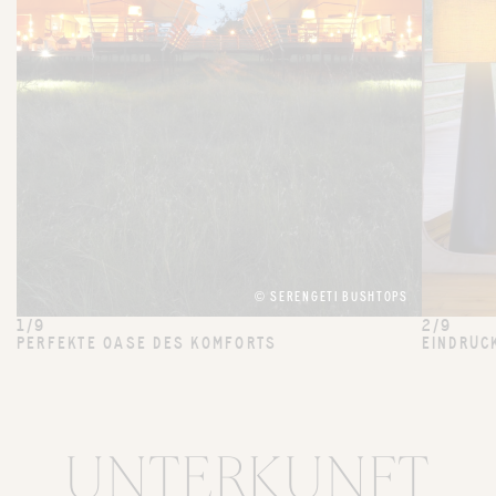
© SERENGETI BUSHTOPS
1/9
2/9
PERFEKTE OASE DES KOMFORTS
EINDRUC
UNTERKUNFT