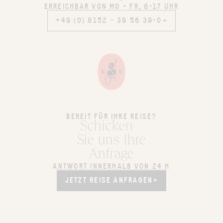
ERREICHBAR VON MO – FR, 8-17 UHR
+49 (0) 8152 - 39 56 39-0
+49 (0) 8152 - 39 56 39-0
BEREIT FÜR IHRE REISE?
Schicken
Sie uns Ihre
Anfrage
ANTWORT INNERHALB VON 24 H
JETZT REISE ANFRAGEN
JETZT REISE ANFRAGEN