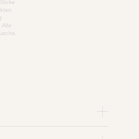
Blicke
ckten
g
 Alle
usche.