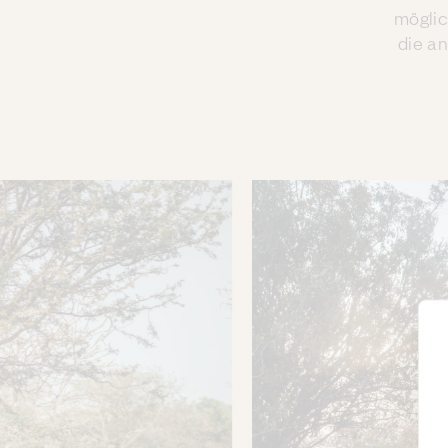
möglic
die a