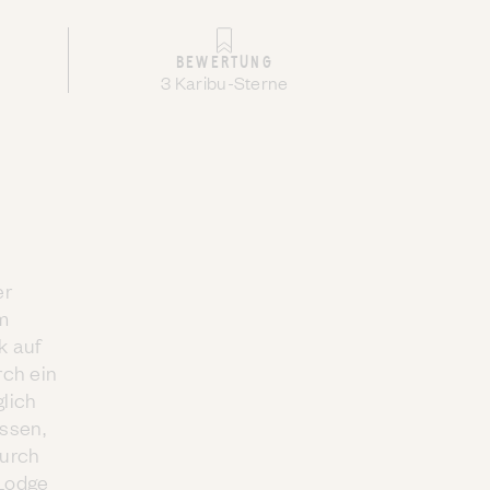
BEWERTUNG
3 Karibu-Sterne
er
m
k auf
rch ein
glich
ssen,
Durch
 Lodge