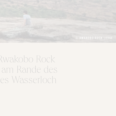
© RWAKOBO ROCK LODGE
e Rwakobo Rock
, am Rande des
nes Wasserloch