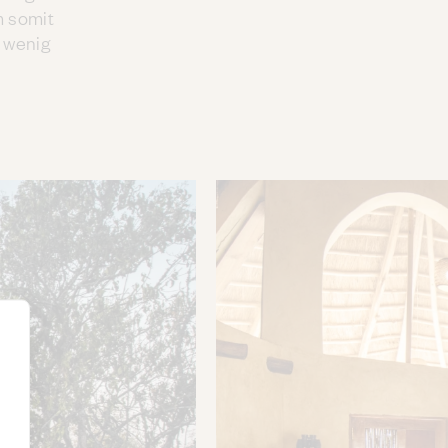
m somit
 wenig