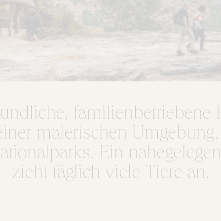
undliche, familienbetrieben
n einer malerischen Umgebung
tionalparks. Ein nahegelege
zieht täglich viele Tiere an.