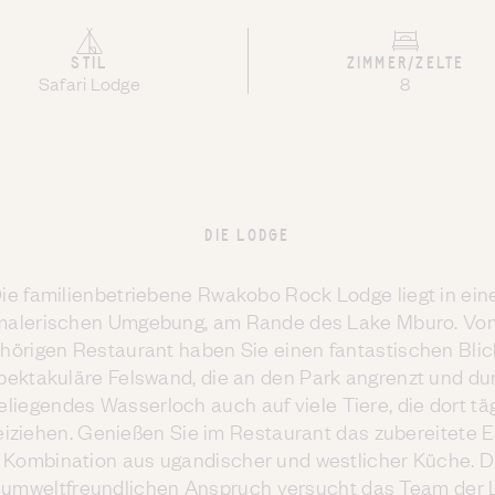
STIL
ZIMMER/ZELTE
Safari Lodge
8
DIE LODGE
ie familienbetriebene Rwakobo Rock Lodge liegt in ein
malerischen Umgebung, am Rande des Lake Mburo. Vo
hörigen Restaurant haben Sie einen fantastischen Blic
pektakuläre Felswand, die an den Park angrenzt und du
liegendes Wasserloch auch auf viele Tiere, die dort tä
eiziehen. Genießen Sie im Restaurant das zubereitete E
 Kombination aus ugandischer und westlicher Küche. 
 umweltfreundlichen Anspruch versucht das Team der