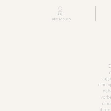
LAGE
Lake Mburo
D
zuge
eine s
nahe
vorb
eine
ihren