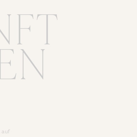
NFT
EN
 auf