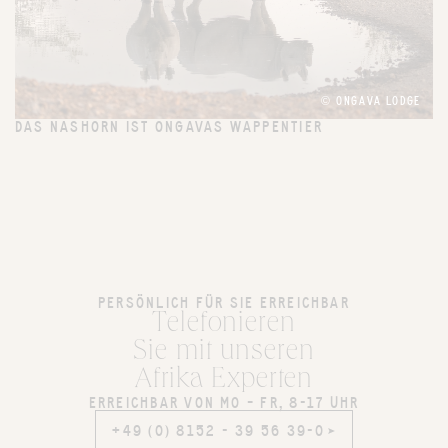
© ONGAVA LODGE
DAS NASHORN IST ONGAVAS WAPPENTIER
PERSÖNLICH FÜR SIE ERREICHBAR
Telefonieren
Sie mit unseren
Afrika Experten
ERREICHBAR VON MO – FR, 8-17 UHR
+49 (0) 8152 - 39 56 39-0
+49 (0) 8152 - 39 56 39-0