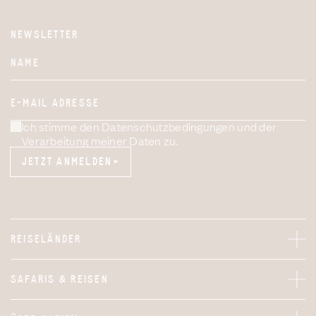
NEWSLETTER
Website
NAME
E-MAIL ADRESSE
Ich stimme den Datenschutzbedingungen und der
Verarbeitung meiner Daten zu.
JETZT ANMELDEN
JETZT ANMELDEN
REISELÄNDER
SAFARIS & REISEN