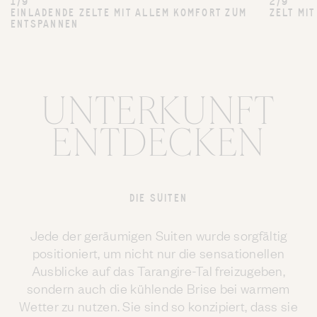
1/9
2/9
EINLADENDE ZELTE MIT ALLEM KOMFORT ZUM
ZELT MI
ENTSPANNEN
UNTERKUNFT
ENTDECKEN
DIE SUITEN
Jede der geräumigen Suiten wurde sorgfältig
positioniert, um nicht nur die sensationellen
Ausblicke auf das Tarangire-Tal freizugeben,
sondern auch die kühlende Brise bei warmem
Wetter zu nutzen. Sie sind so konzipiert, dass sie