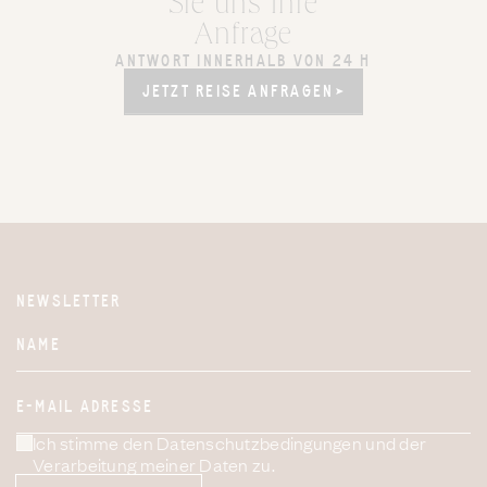
Sie uns Ihre
Anfrage
ANTWORT INNERHALB VON 24 H
JETZT REISE ANFRAGEN
JETZT REISE ANFRAGEN
NEWSLETTER
Website
NAME
E-MAIL ADRESSE
Ich stimme den Datenschutzbedingungen und der
Verarbeitung meiner Daten zu.