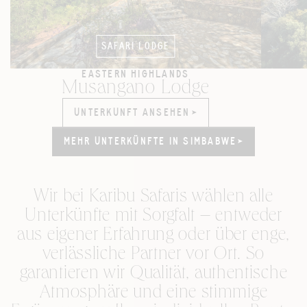
SAFARI LODGE
EASTERN HIGHLANDS
Musangano Lodge
UNTERKUNFT ANSEHEN
UNTERKUNFT ANSEHEN
MEHR UNTERKÜNFTE IN SIMBABWE
MEHR UNTERKÜNFTE IN SIMBABWE
Wir bei Karibu Safaris wählen alle
Unterkünfte mit Sorgfalt – entweder
aus eigener Erfahrung oder über enge,
verlässliche Partner vor Ort. So
garantieren wir Qualität, authentische
Atmosphäre und eine stimmige