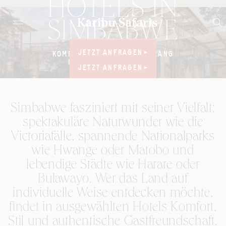
HOTELS IN
SIMBABWE
JETZT ANFRAGEN
JETZT ANFRAGEN
KOMFORTABLE HOTELS ENTLANG
IHRER SIMBABWE-REISE
JETZT ANFRAGEN
JETZT ANFRAGEN
Simbabwe fasziniert mit seiner Vielfalt:
spektakuläre Naturwunder wie die
Victoriafälle, spannende Nationalparks
wie Hwange oder Matobo und
lebendige Städte wie Harare oder
Bulawayo. Wer das Land auf
individuelle Weise entdecken möchte,
findet in ausgewählten Hotels Komfort,
Stil und authentische Gastfreundschaft.