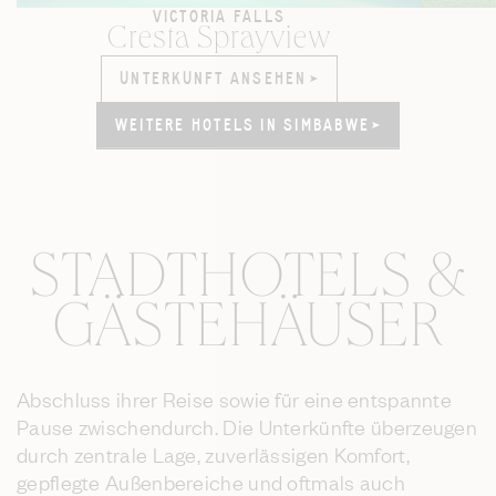
VICTORIA FALLS
Cresta Sprayview
UNTERKUNFT ANSEHEN
UNTERKUNFT ANSEHEN
WEITERE HOTELS IN SIMBABWE
WEITERE HOTELS IN SIMBABWE
STADTHOTELS &
GÄSTEHÄUSER
Abschluss ihrer Reise sowie für eine entspannte
Pause zwischendurch. Die Unterkünfte überzeugen
durch zentrale Lage, zuverlässigen Komfort,
gepflegte Außenbereiche und oftmals auch