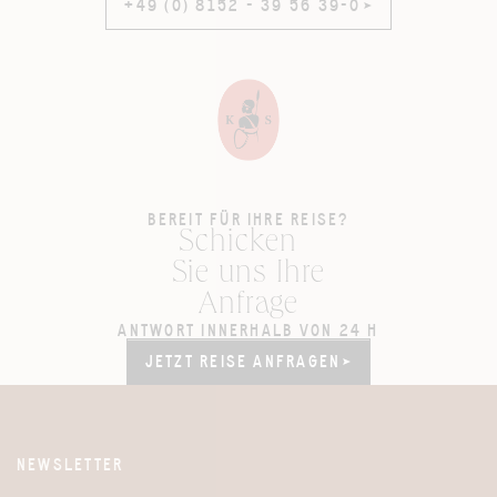
+49 (0) 8152 - 39 56 39-0
+49 (0) 8152 - 39 56 39-0
BEREIT FÜR IHRE REISE?
Schicken
Sie uns Ihre
Anfrage
ANTWORT INNERHALB VON 24 H
JETZT REISE ANFRAGEN
JETZT REISE ANFRAGEN
NEWSLETTER
Website