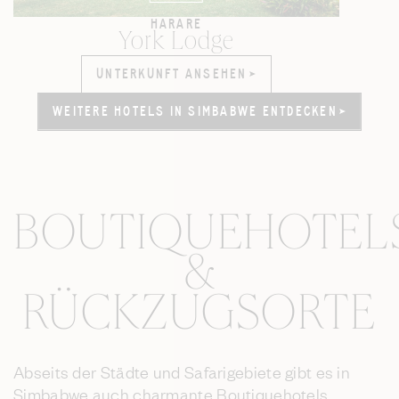
HARARE
York Lodge
UNTERKUNFT ANSEHEN
UNTERKUNFT ANSEHEN
WEITERE HOTELS IN SIMBABWE ENTDECKEN
WEITERE HOTELS IN SIMBABWE ENTDECKEN
BOUTIQUEHOTEL
&
RÜCKZUGSORTE
Abseits der Städte und Safarigebiete gibt es in
Simbabwe auch charmante Boutiquehotels,