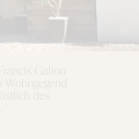
© GALTON HOUSE
Francis Galton
gen Wohngegend
östlich des
.