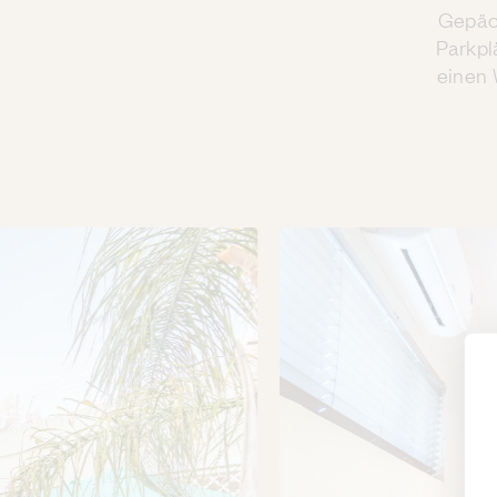
Gepäck
Parkpl
einen 