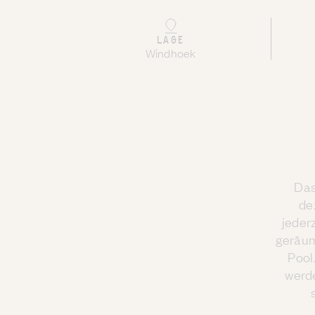
LAGE
Windhoek
Das
de
jeder
geräum
Pool
werde