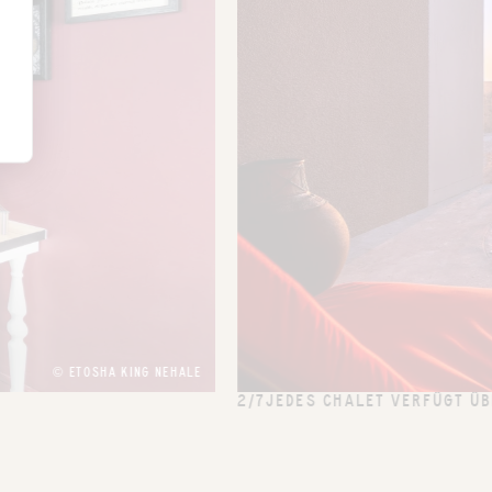
© ETOSHA KING NEHALE
2/7
JEDES CHALET VERFÜGT ÜB