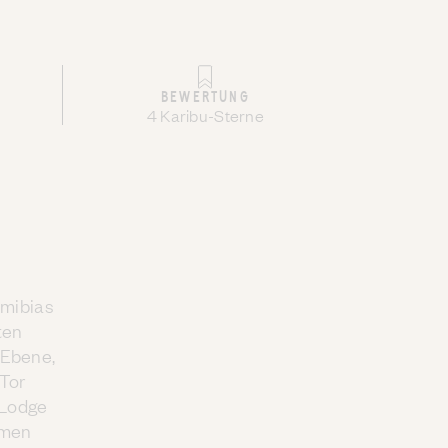
BEWERTUNG
4 Karibu-Sterne
amibias
ten
-Ebene,
Tor
 Lodge
rmen