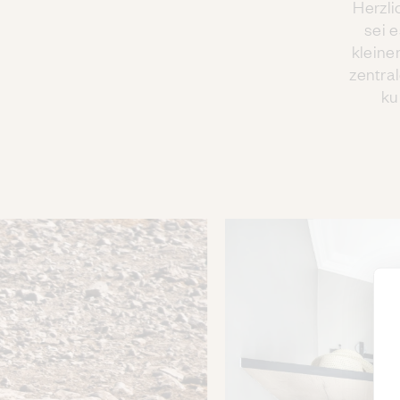
Herzli
sei 
kleine
zentra
ku