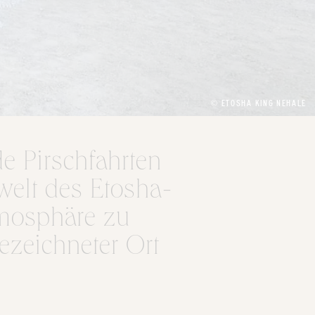
© ETOSHA KING NEHALE
de Pirschfahrten
welt des Etosha-
tmosphäre zu
ezeichneter Ort