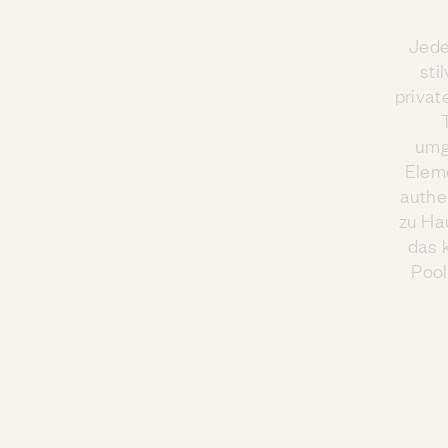
Jede
sti
privat
umg
Eleme
authe
zu Ha
das k
Pool