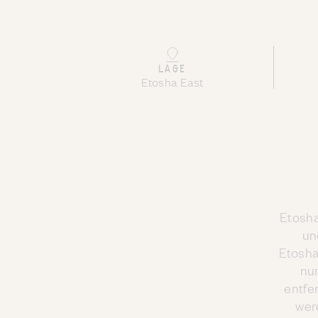
LAGE
Etosha East
Etosha
un
Etosha
nu
entfe
wer