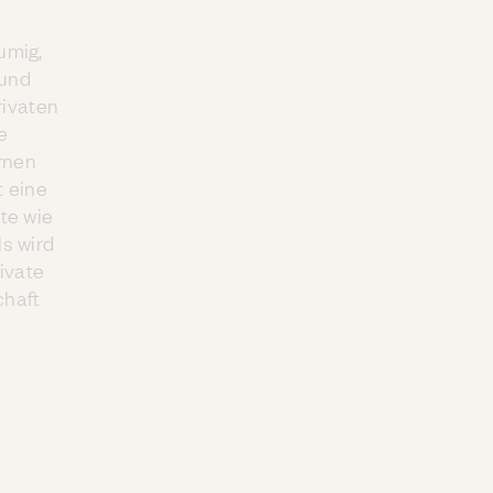
umig,
 und
rivaten
e
rnen
t eine
te wie
s wird
rivate
chaft