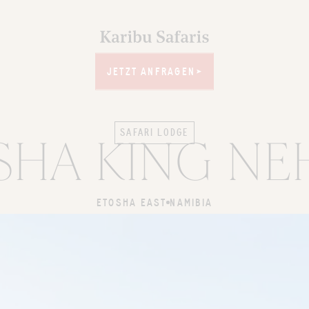
JETZT ANFRAGEN
JETZT ANFRAGEN
SAFARI LODGE
SHA KING NE
ETOSHA EAST
NAMIBIA