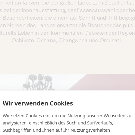
chkeit umfangen, die der großen Liebe zum Detail entsp
es bei der Innenausstattung, der Essensauswahl oder be
n Besonderheiten, die einem auf Schritt und Tritt begeg
len Norden des Landes erwartet die Besucher das puls
lturelle Leben in den kommunalen Gebieten der Regio
Oshikoto, Oshana, Ohangwena und Omusati.
Wir verwenden Cookies
Wir setzen Cookies ein, um die Nutzung unserer Webseiten zu
analysieren, einschließlich des Such und Surfverlaufs,
Suchbegriffen und Ihnen auf Ihr Nutzungsverhalten