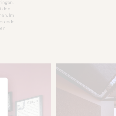
ringen,
i den
nen. Im
ierende
nen