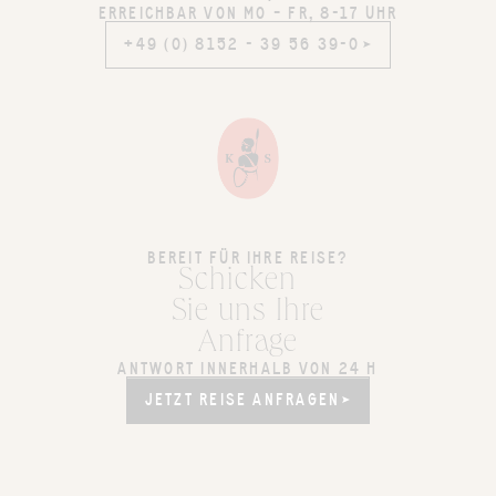
ERREICHBAR VON MO – FR, 8-17 UHR
+49 (0) 8152 - 39 56 39-0
+49 (0) 8152 - 39 56 39-0
BEREIT FÜR IHRE REISE?
Schicken
Sie uns Ihre
Anfrage
ANTWORT INNERHALB VON 24 H
JETZT REISE ANFRAGEN
JETZT REISE ANFRAGEN