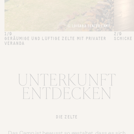
© LOISABA TENTED CAMP
1/9
2/9
GERÄUMIGE UND LUFTIGE ZELTE MIT PRIVATER
SCHICKE
VERANDA
UNTERKUNFT
ENTDECKEN
DIE ZELTE
Das Camp ist bewusst so gestaltet, dass es sich