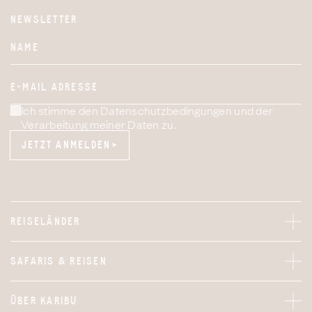
NEWSLETTER
Website
NAME
E-MAIL ADRESSE
Ich stimme den Datenschutzbedingungen und der
Verarbeitung meiner Daten zu.
JETZT ANMELDEN
JETZT ANMELDEN
REISELÄNDER
SAFARIS & REISEN
ÜBER KARIBU