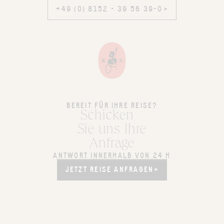
+49 (0) 8152 - 39 56 39-0
+49 (0) 8152 - 39 56 39-0
BEREIT FÜR IHRE REISE?
Schicken
Sie uns Ihre
Anfrage
ANTWORT INNERHALB VON 24 H
JETZT REISE ANFRAGEN
JETZT REISE ANFRAGEN