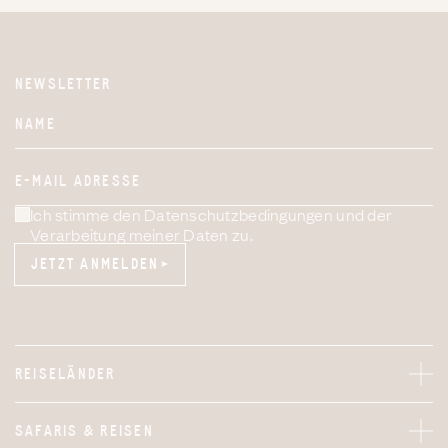
NEWSLETTER
Website
NAME
E-MAIL ADRESSE
Ich stimme den Datenschutzbedingungen und der
Verarbeitung meiner Daten zu.
JETZT ANMELDEN
JETZT ANMELDEN
REISELÄNDER
SAFARIS & REISEN