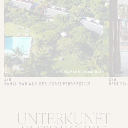
© BAHIA MAR BOUTIQUE HOTEL
1/9
2/9
BAHIA MAR AUS DER VOGELPERSPEKTIVE
BEIM EI
UNTERKUNFT