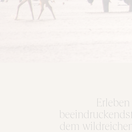
Erleben 
beeindruckendst
dem wildreiche