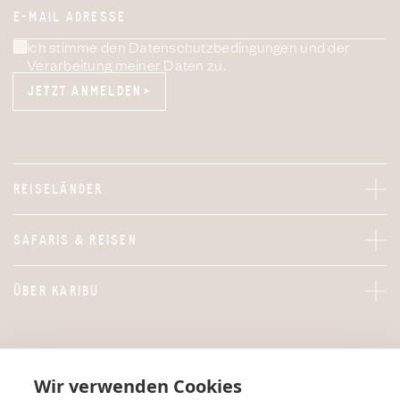
E-MAIL ADRESSE
Ich stimme den Datenschutzbedingungen und der
Verarbeitung meiner Daten zu.
JETZT ANMELDEN
JETZT ANMELDEN
REISELÄNDER
SAFARIS & REISEN
ÜBER KARIBU
Wir verwenden Cookies