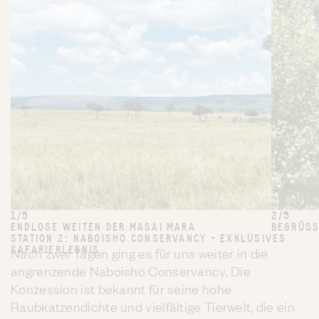
1/5
2/5
ENDLOSE WEITEN DER MASAI MARA
BEGRÜSS
STATION 2: NABOISHO CONSERVANCY – EXKLUSIVES
SAFARIERLEBNIS
Nach zwei Tagen ging es für uns weiter in die
angrenzende Naboisho Conservancy. Die
Konzession ist bekannt für seine hohe
Raubkatzendichte und vielfältige Tierwelt, die ein