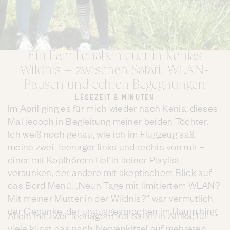
Ein Familienabenteuer in Kenias
Wildnis – zwischen Safari, WLAN-
Pausen und echten Begegnungen
LESEZEIT 8 MINUTEN
Im April ging es für mich wieder nach Kenia, dieses
Mal jedoch in Begleitung meiner beiden Töchter.
Ich weiß noch genau, wie ich im Flugzeug saß,
meine zwei Teenager links und rechts von mir –
einer mit Kopfhörern tief in seiner Playlist
versunken, der andere mit skeptischem Blick auf
das Bord Menü. „Neun Tage mit limitiertem WLAN?
Mit meiner Mutter in der Wildnis?“ war vermutlich
der Gedanke, der unausgesprochen im Raum hing.
Allein mit zwei Teenagern auf Safari in Afrika; für
viele klingt das nach Nervenkitzel auf mehreren