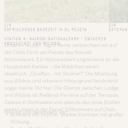
1/4
2/4
ERFRISCHENDE BADEZEIT IN OL PEJETA
ENTSPAN
STATION 4: NAIROBI NATIONALPARK – ZWISCHEN
GROSSSTADT UND WILDNIS
Unseren letzten Tag in Kenia verbrachten wir auf
der Ololo Farm am Rande des Nairobi
Nationalpark. Ein Nationalpark angrenzend an die
Hauptstadt Kenias – die Mädchen waren
skeptisch: „Giraffen… mit Skyline?“ Die Mischung
aus Wildnis und urbanem Hintergrund faszinierte
sogar meine Töchter. Die Grenze zwischen Lodge
und Wildnis ist fließend: Paviane auf der Terrasse,
Zebras in Sichtweite und abends das leise Brüllen
eines Löwen in der Ferne! Willkommen auf Ololo.
Was für uns besonders war:
Wildtiere mit Skyline- starker Kontrast mit großer
Wirkung.