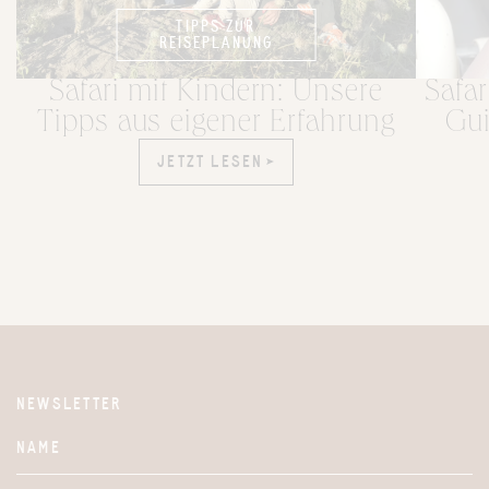
TIPPS ZUR
REISEPLANUNG
Safari mit Kindern: Unsere
Safar
Tipps aus eigener Erfahrung
Gui
JETZT LESEN
JETZT LESEN
NEWSLETTER
Website
NAME