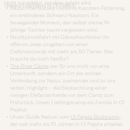
nicht nur erklärt, sondern gelebt wird.
Unsere Highlights in Ol Pejeta:
Besuch bei Baraka inklusive Karotten-Fütterung,
ein erblindetes Schwarz-Nashorn. Ein
bewegender Moment, den selbst meine 14-
jährige Tochter kaum vergessen wird.
Nachtpirschfahrt mit Gänsehautfaktor: Im
offenen Jeep umgeben von einer
Elefantenherde mit mehr als 50 Tieren. Wer
braucht da noch Netflix?
The River Camp
war für uns nicht nur eine
Unterkunft, sondern ein Ort der echten
Verbindung zur Natur, zueinander und zu uns
selbst. Highlight – die Beobachtung einer
riesigen Elefantenherde vor dem Camp zum
Frühstück. Unser Lieblingscamp als Familie in Ol
Pejeta!
Unser Guide Nelson vom
Ol Pejeta Bushcamp
;
der seit mehr als 10 Jahren in Ol Pejeta arbeitet