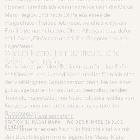
Ebenen. Tatsächlich war unsere Reise in die Masai
Mara Region und nach Ol Pejeta eines der
magischsten Reiseerlebnisse, welches wir je als
Familie gemacht haben. Ohne Alltagsstress, dafür
mit Löwen, Elefanten und tiefen Gesprächen am
Lagerfeuer.
Warum Kenia? Familienfreundliche
Safari-Destination
Kenia bietet perfekte Bedingungen für eine Safari
mit Kindern und Jugendlichen, und ist für mich eine
der vielfältigsten Safaridestinationen. Neben einer
gut ausgebauten Infrastruktur, beeindruckenden
Tierwelt, majestätischen Nationalparks, exklusiven
Konzessionen und authentischen, kulturellen
Begegnungen.
Zu unseren Familiensafaris
STATION 1: MASAI MARA – WO DER HIMMEL ENDLOS
SCHEINT
Nach unserer ersten Nacht in Nairobi sind wir mit
den Buschfliegern in die legendäre Masai Mara