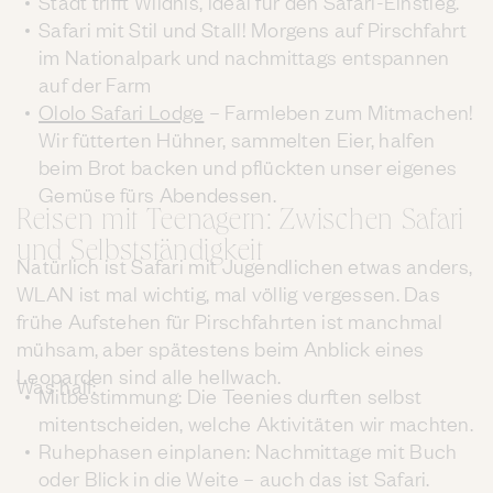
Stadt trifft Wildnis, ideal für den Safari-Einstieg.
Safari mit Stil und Stall! Morgens auf Pirschfahrt
im Nationalpark und nachmittags entspannen
auf der Farm
Ololo Safari Lodge
– Farmleben zum Mitmachen!
Wir fütterten Hühner, sammelten Eier, halfen
beim Brot backen und pflückten unser eigenes
Gemüse fürs Abendessen.
Reisen mit Teenagern: Zwischen Safari
und Selbstständigkeit
Natürlich ist Safari mit Jugendlichen etwas anders,
WLAN ist mal wichtig, mal völlig vergessen. Das
frühe Aufstehen für Pirschfahrten ist manchmal
mühsam, aber spätestens beim Anblick eines
Leoparden sind alle hellwach.
Was half:
Mitbestimmung: Die Teenies durften selbst
mitentscheiden, welche Aktivitäten wir machten.
Ruhephasen einplanen: Nachmittage mit Buch
oder Blick in die Weite – auch das ist Safari.