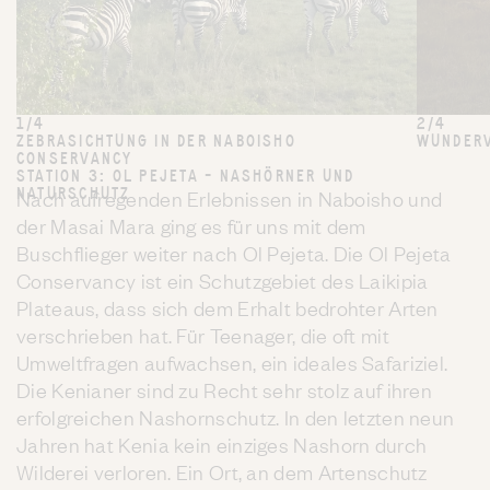
1/4
2/4
ZEBRASICHTUNG IN DER NABOISHO
WUNDERV
CONSERVANCY
STATION 3: OL PEJETA – NASHÖRNER UND
NATURSCHUTZ
Nach aufregenden Erlebnissen in Naboisho und
der Masai Mara ging es für uns mit dem
Buschflieger weiter nach Ol Pejeta. Die Ol Pejeta
Conservancy ist ein Schutzgebiet des Laikipia
Plateaus, dass sich dem Erhalt bedrohter Arten
verschrieben hat. Für Teenager, die oft mit
Umweltfragen aufwachsen, ein ideales Safariziel.
Die Kenianer sind zu Recht sehr stolz auf ihren
erfolgreichen Nashornschutz. In den letzten neun
Jahren hat Kenia kein einziges Nashorn durch
Wilderei verloren. Ein Ort, an dem Artenschutz