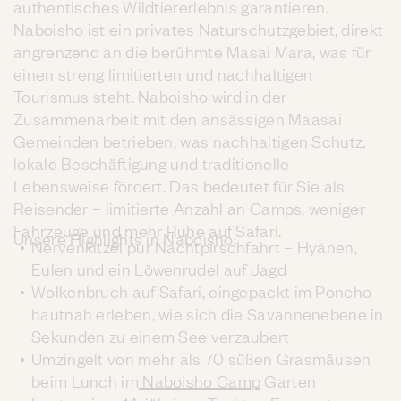
authentisches Wildtiererlebnis garantieren.
Naboisho ist ein privates Naturschutzgebiet, direkt
angrenzend an die berühmte Masai Mara, was für
einen streng limitierten und nachhaltigen
Tourismus steht. Naboisho wird in der
Zusammenarbeit mit den ansässigen Maasai
Gemeinden betrieben, was nachhaltigen Schutz,
lokale Beschäftigung und traditionelle
Lebensweise fördert. Das bedeutet für Sie als
Reisender – limitierte Anzahl an Camps, weniger
Fahrzeuge und mehr Ruhe auf Safari.
Unsere Highlights in Naboisho:
Nervenkitzel pur Nachtpirschfahrt – Hyänen,
Eulen und ein Löwenrudel auf Jagd
Wolkenbruch auf Safari, eingepackt im Poncho
hautnah erleben, wie sich die Savannenebene in
Sekunden zu einem See verzaubert
Umzingelt von mehr als 70 süßen Grasmäusen
beim Lunch im
Naboisho Camp
Garten