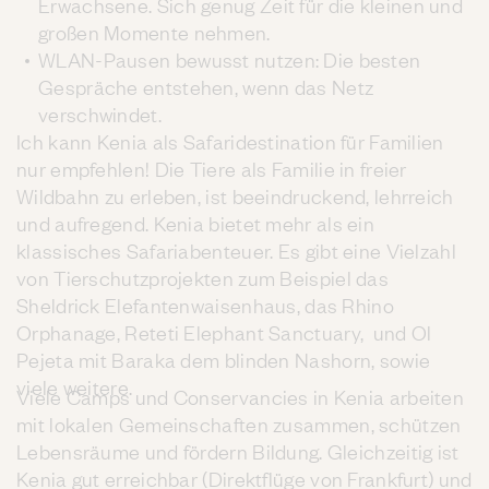
Erwachsene. Sich genug Zeit für die kleinen und
großen Momente nehmen.
WLAN-Pausen bewusst nutzen: Die besten
Gespräche entstehen, wenn das Netz
verschwindet.
Ich kann Kenia als Safaridestination für Familien
nur empfehlen! Die Tiere als Familie in freier
Wildbahn zu erleben, ist beeindruckend, lehrreich
und aufregend. Kenia bietet mehr als ein
klassisches Safariabenteuer. Es gibt eine Vielzahl
von Tierschutzprojekten zum Beispiel das
Sheldrick Elefantenwaisenhaus, das Rhino
Orphanage, Reteti Elephant Sanctuary, und Ol
Pejeta mit Baraka dem blinden Nashorn, sowie
viele weitere.
Viele Camps und Conservancies in Kenia arbeiten
mit lokalen Gemeinschaften zusammen, schützen
Lebensräume und fördern Bildung. Gleichzeitig ist
Kenia gut erreichbar (Direktflüge von Frankfurt) und