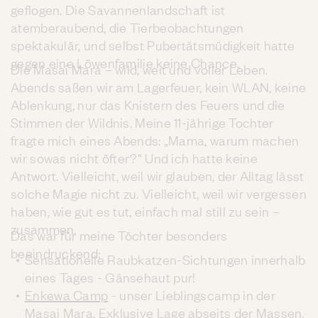
geflogen. Die Savannenlandschaft ist
atemberaubend, die Tierbeobachtungen
spektakulär, und selbst Pubertätsmüdigkeit hatte
gegen eine Löwenfamilie keine Chance.
Die Masai Mara – wild, weit und voller Leben.
Abends saßen wir am Lagerfeuer, kein WLAN, keine
Ablenkung, nur das Knistern des Feuers und die
Stimmen der Wildnis. Meine 11-jährige Tochter
fragte mich eines Abends: „Mama, warum machen
wir sowas nicht öfter?“ Und ich hatte keine
Antwort. Vielleicht, weil wir glauben, der Alltag lässt
solche Magie nicht zu. Vielleicht, weil wir vergessen
haben, wie gut es tut, einfach mal still zu sein –
zusammen.
Das war für meine Töchter besonders
beeindruckend:
Sensationelle Raubkatzen-Sichtungen innerhalb
eines Tages - Gänsehaut pur!
Enkewa Camp
- unser Lieblingscamp in der
Masai Mara. Exklusive Lage abseits der Massen,