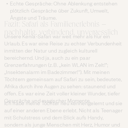
Echte Gespräche: Ohne Ablenkung entstehen
plötzlich Gespräche über Zukunft, Umwelt,
Ängste und Träume.
Fazit: Safari als Familienerlebnis –
nachhaltig, verbindend, unvergesslich
Unsere Kenia-Safari war weit mehr als nur ein
Urlaub. Es war eine Reise zu echter Verbundenheit
inmitten der Natur und zugleich kulturell
bereichernd. Und ja, auch zu ein paar
Grenzerfahrungen (z. B. „kein WLAN im Zelt!“;
„Insektenalarm im Badezimmer!“). Mit meinen
Töchtern gemeinsam auf Safari zu sein, bedeutete,
Afrika durch ihre Augen zu sehen: staunend und
offen. Es war eine Zeit voller kleiner Wunder, tiefer
Gespräche und magischer Momente.
Ich habe meine Töchter neu kennengelernt und sie
auf einer anderen Ebene erlebt. Nicht als Teenager
mit Schulstress und dem Blick aufs Handy,
sondern als junge Menschen mit Herz, Humor und