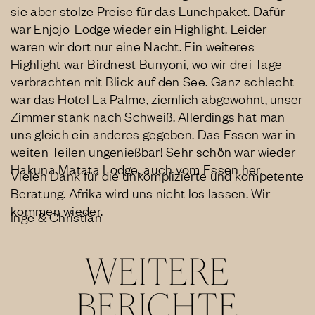
sie aber stolze Preise für das Lunchpaket. Dafür
war Enjojo-Lodge wieder ein Highlight. Leider
waren wir dort nur eine Nacht. Ein weiteres
Highlight war Birdnest Bunyoni, wo wir drei Tage
verbrachten mit Blick auf den See. Ganz schlecht
war das Hotel La Palme, ziemlich abgewohnt, unser
Zimmer stank nach Schweiß. Allerdings hat man
uns gleich ein anderes gegeben. Das Essen war in
weiten Teilen ungenießbar! Sehr schön war wieder
Hakuna Matata Lodge, auch vom Essen her.
Vielen Dank für die unkomplizierte und kompetente
Beratung. Afrika wird uns nicht los lassen. Wir
kommen wieder.
Inge & Christian
WEITERE
BERICHTE