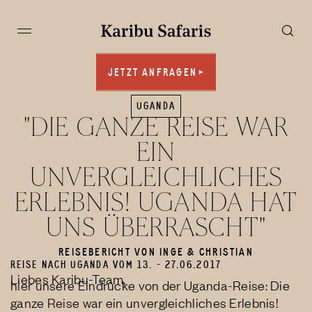
JETZT ANFRAGEN
JETZT ANFRAGEN
UGANDA
"DIE GANZE REISE WAR
EIN
UNVERGLEICHLICHES
ERLEBNIS! UGANDA HAT
UNS ÜBERRASCHT"
REISEBERICHT VON INGE & CHRISTIAN
REISE NACH UGANDA VOM 13. - 27.06.2017
Liebes Karibu-Team,
hier unsere Eindrücke von der Uganda-Reise: Die
ganze Reise war ein unvergleichliches Erlebnis!