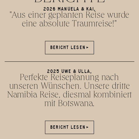
2026 MANUELA & KAI,
"Aus einer geplanten Reise wurde
eine absolute Traumreise!"
BERICHT LESEN
BERICHT LESEN
2025 UWE & ULLA,
Perfekte Reiseplanung nach
unseren Wünschen. Unsere dritte
Namibia Reise, diesmal kombiniert
mit Botswana.
BERICHT LESEN
BERICHT LESEN