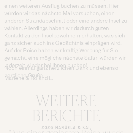
einen weiteren Ausflug buchen zu müssen. Hier
würden wir das nächste Mal versuchen, einen
anderen Strandabschnitt oder eine andere Insel zu
wählen. Allerdings haben wir dadurch guten
Kontakt zu den Inselbewohnern erhalten, was sich
ganz sicher auch ins Gedächtnis einprägen wird.
Auf der Reise haben wir kräftig Werbung für Sie
gemacht, eine mögliche nächste Safari würden wir
jederzeit wieder bei Ihnen buchen!
Noch einmal ganz herzlichen Dank und ebenso
herzliche Grüße
Marlene & Roland E.
WEITERE
BERICHTE
2026 MANUELA & KAI,