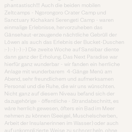
phantastisch!!! Auch die beiden mobilen
Zeltcamps - Ngorongoro Crater Camp und
Sanctuary Kichakani Serengeti Camp - waren
einmalige Erlebnisse, hervorzuheben das
Gänsehaut-erzeugende nächtliche Gebrüll der
Löwen als auch das Erlebnis der Bucket-Duschen
:-) :-) :-) :-) Die zweite Woche auf Sansibar diente
dann ganz der Erholung. Das Next Paradise war
hierfür ganz wunderbar - wir fanden ein herrliche
Anlage mit wunderbarem 4-Gänge Menü am
Abend, sehr freundlichem und aufmerksamen
Personal und die Ruhe, die wir uns wünschten.
Nicht ganz auf diesem Niveau befand sich der
dazugehörige - öffentliche - Strandabschnitt, es
wäre herrlich gewesen, öfters ein Bad im Meer
nehmen zu können (Seeigel, Muschelscherben,
Arbeit der Insulanerinnen im Wasser) oder auch
auf unkomplizierte Weise zu schnorcheln, ohne