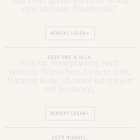
"Aus einer geplanten Reise wurde
eine absolute Traumreise!"
BERICHT LESEN
BERICHT LESEN
2025 UWE & ULLA,
Perfekte Reiseplanung nach
unseren Wünschen. Unsere dritte
Namibia Reise, diesmal kombiniert
mit Botswana.
BERICHT LESEN
BERICHT LESEN
2025 MICHAEL,