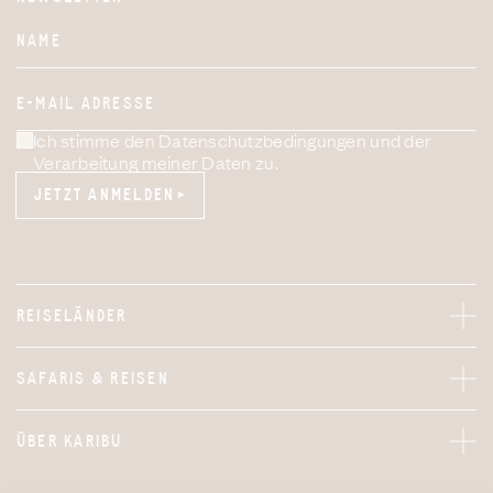
Website
NAME
E-MAIL ADRESSE
Ich stimme den Datenschutzbedingungen und der
Verarbeitung meiner Daten zu.
JETZT ANMELDEN
JETZT ANMELDEN
REISELÄNDER
SAFARIS & REISEN
ÜBER KARIBU