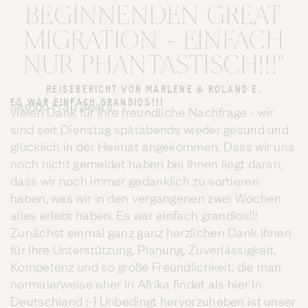
BEGINNENDEN GREAT
MIGRATION - EINFACH
NUR PHANTASTISCH!!!"
REISEBERICHT VON MARLENE & ROLAND E.
ES WAR EINFACH GRANDIOS!!!
Jambo Frau Sears,
vielen Dank für Ihre freundliche Nachfrage - wir
sind seit Dienstag spätabends wieder gesund und
glücklich in der Heimat angekommen. Dass wir uns
noch nicht gemeldet haben bei Ihnen liegt daran,
dass wir noch immer gedanklich zu sortieren
haben, was wir in den vergangenen zwei Wochen
alles erlebt haben. Es war einfach grandios!!!
Zunächst einmal ganz ganz herzlichen Dank Ihnen
für Ihre Unterstützung, Planung, Zuverlässigkeit,
Kompetenz und so große Freundlichkeit, die man
normalerweise eher in Afrika findet als hier in
Deutschland :-) Unbedingt hervorzuheben ist unser