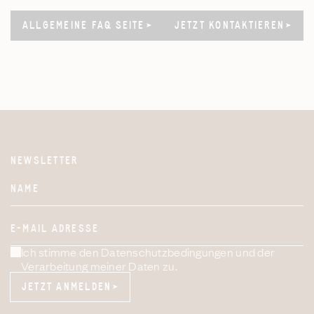
ALLGEMEINE FAQ SEITE
ALLGEMEINE FAQ SEITE
JETZT KONTAKTIEREN
JETZT KONTAKTIEREN
NEWSLETTER
Website
NAME
E-MAIL ADRESSE
Ich stimme den Datenschutzbedingungen und der
Verarbeitung meiner Daten zu.
JETZT ANMELDEN
JETZT ANMELDEN