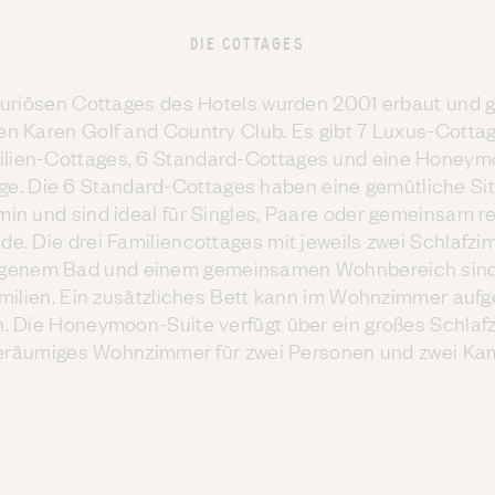
DIE COTTAGES
xuriösen Cottages des Hotels wurden 2001 erbaut und 
en Karen Golf and Country Club. Es gibt 7 Luxus-Cottag
ilien-Cottages, 6 Standard-Cottages und eine Honeym
ge. Die 6 Standard-Cottages haben eine gemütliche Si
min und sind ideal für Singles, Paare oder gemeinsam r
de. Die drei Familiencottages mit jeweils zwei Schlafz
igenem Bad und einem gemeinsamen Wohnbereich sind
amilien. Ein zusätzliches Bett kann im Wohnzimmer aufge
. Die Honeymoon-Suite verfügt über ein großes Schlaf
geräumiges Wohnzimmer für zwei Personen und zwei Ka