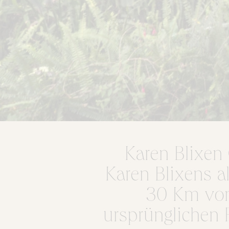
Karen Blixen 
Karen Blixens a
30 Km von 
ursprünglichen