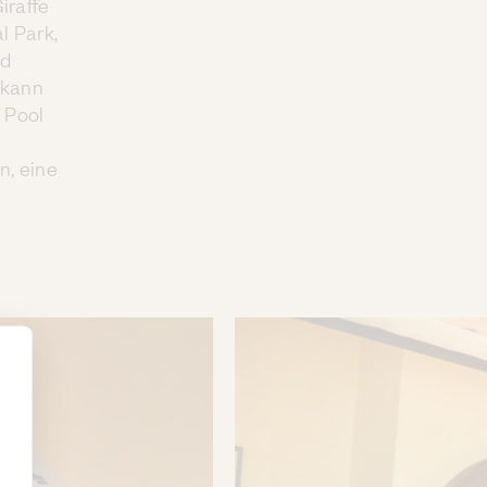
iraffe
l Park,
ld
 kann
 Pool
l
n, eine