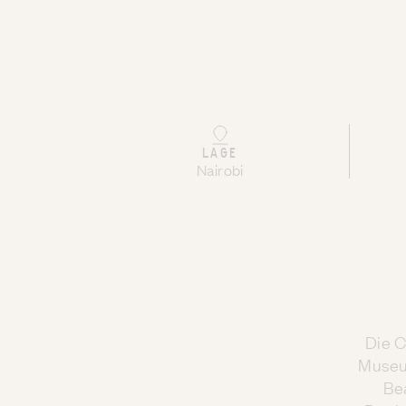
LAGE
Nairobi
Die C
Museum
Be