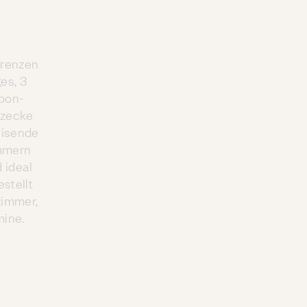
grenzen
es, 3
oon-
tzecke
eisende
immern
 ideal
stellt
zimmer,
mine.