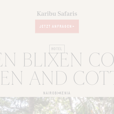
JETZT ANFRAGEN
JETZT ANFRAGEN
HOTEL
EN BLIXEN CO
EN AND COT
NAIROBI
KENIA