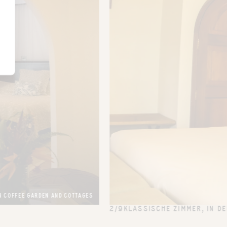
N COFFEE GARDEN AND COTTAGES
2/9
KLASSISCHE ZIMMER, IN D