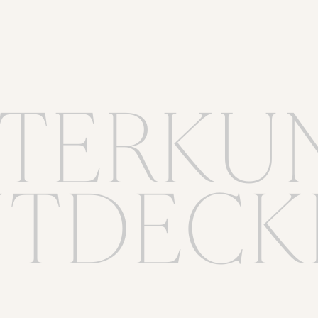
TERKU
NTDECK