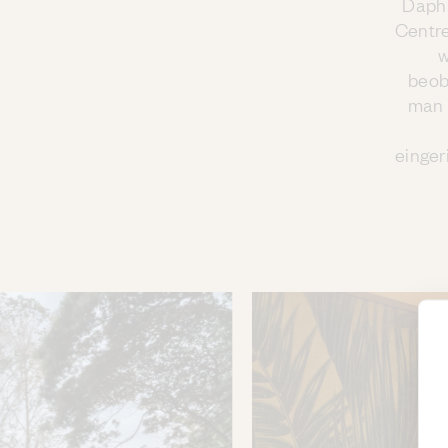
Daphn
Centre
w
beob
man 
einger