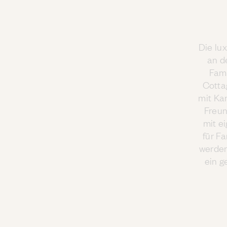
Die lu
an d
Fam
Cotta
mit Ka
Freun
mit e
für F
werden
ein 