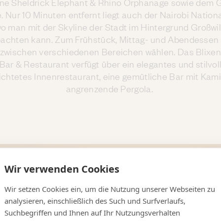
e Sheldrick Elephant & Rhino Orphanage sowie dem G
. Nur 10 Minuten entfernt liegt auch der Nairobi Nationa
o man mit der Skyline der Stadt im Hintergrund Großwi
achten kann. Zum Frühstück, Mittag- und Abendessen
zwischen verschiedenen Bereichen wählen. Das Blixen
Bar & Restaurant verfügt über ein elegantes und stilvol
ichtetes Innenrestaurant, eine gemütliche Bar mit Kami
angrenzende Pergola.
Wir verwenden Cookies
Wir setzen Cookies ein, um die Nutzung unserer Webseiten zu
analysieren, einschließlich des Such und Surfverlaufs,
Suchbegriffen und Ihnen auf Ihr Nutzungsverhalten