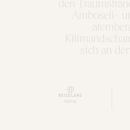
den Traumsträn
Amboseli- un
atembera
Kilimandscharo
sich an de
REISELAND
Kenia