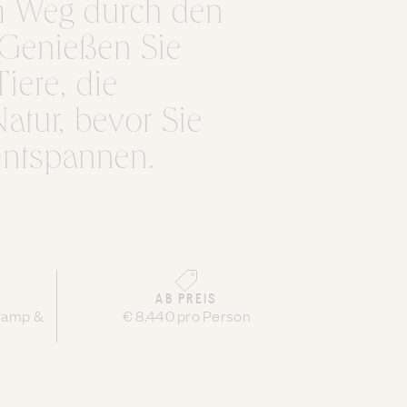
m Weg durch den
 Genießen Sie
iere, die
atur, bevor Sie
entspannen.
AB PREIS
 Camp &
€ 8.440 pro Person