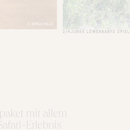
© KIPALO HILLS
2/4
JUNGE LÖWENBABYS SPIEL
paket mit allem
Safari-Erlebnis