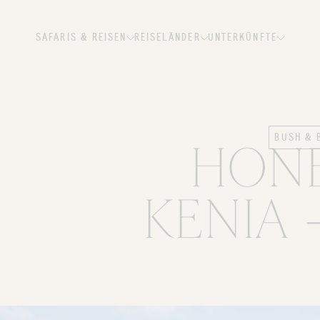
SAFARIS & REISEN
REISELÄNDER
UNTERKÜNFTE
BUSH & 
HONE
KENIA 