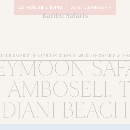
JETZT ANFRAGEN
JETZT ANFRAGEN
11 TAGE AB € 8.440
BEACH SAFARIS, HONEYMOON SAFARIS, WILDLIFE SAFARIS & JEE
YMOON SAFA
- AMBOSELI, 
DIANI BEACH