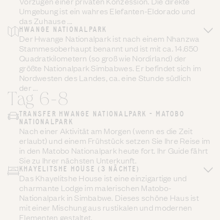
Vorzügen einer privaten Konzession. Die direkte
Umgebung ist ein wahres Elefanten-Eldorado und
das Zuhause ...
HWANGE NATIONALPARK
Der Hwange Nationalpark ist nach einem Nhanzwa
Stammesoberhaupt benannt und ist mit ca. 14.650
Quadratkilometern (so groß wie Nordirland) der
größte Nationalpark Simbabwes. Er befindet sich im
Nordwesten des Landes, ca. eine Stunde südlich
der ...
Tag 6-8
TRANSFER HWANGE NATIONALPARK - MATOBO
NATIONALPARK
Nach einer Aktivität am Morgen (wenn es die Zeit
erlaubt) und einem Frühstück setzen Sie Ihre Reise im
in den Matobo Nationalpark heute fort. Ihr Guide fährt
Sie zu Ihrer nächsten Unterkunft.
KHAYELITSHE HOUSE (3 NÄCHTE)
Das Khayelitshe House ist eine einzigartige und
charmante Lodge im malerischen Matobo-
Nationalpark in Simbabwe. Dieses schöne Haus ist
mit einer Mischung aus rustikalen und modernen
Elementen gestaltet.