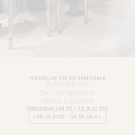
PERSÖNLICH FÜR SIE ERREICHBAR
Telefonieren
Sie mit unseren
Afrika Experten
ERREICHBAR VON MO – FR, 8-17 UHR
+49 (0) 8152 - 39 56 39-0
+49 (0) 8152 - 39 56 39-0