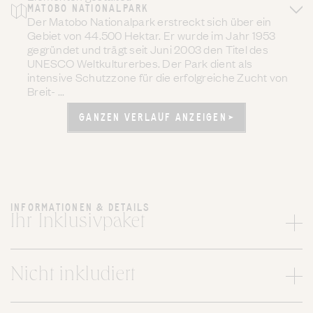
MATOBO NATIONALPARK
Der Matobo Nationalpark erstreckt sich über ein
Gebiet von 44.500 Hektar. Er wurde im Jahr 1953
gegründet und trägt seit Juni 2003 den Titel des
UNESCO Weltkulturerbes. Der Park dient als
intensive Schutzzone für die erfolgreiche Zucht von
Breit- ...
GANZEN VERLAUF ANZEIGEN
GANZEN VERLAUF ANZEIGEN
INFORMATIONEN & DETAILS
Ihr Inklusivpaket
Nicht inkludiert