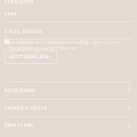
NEWSLETTER
Website
NAME
E-MAIL ADRESSE
Ich stimme den Datenschutzbedingungen und der
Verarbeitung meiner Daten zu.
JETZT ANMELDEN
JETZT ANMELDEN
REISELÄNDER
SAFARIS & REISEN
ÜBER KARIBU