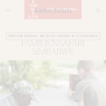
9
TAGE
JETZT ANFRAGEN
JETZT ANFRAGEN
AB
€
3.775
FAMILIEN SAFARIS, WILDLIFE SAFARIS & FLUGSAFARIS
FAMILIENSAFARI
SIMBABWE