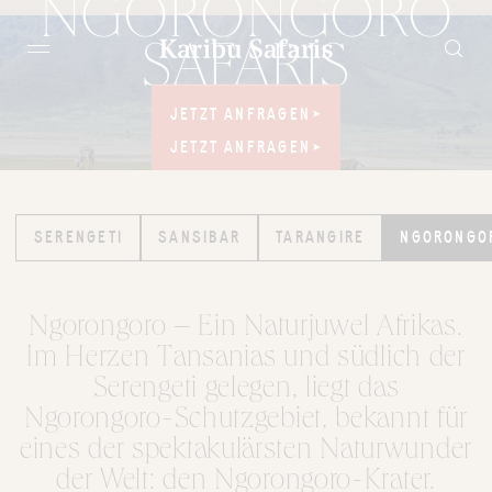
NGORONGORO
SAFARIS
NATURJUWEL
JETZT ANFRAGEN
JETZT ANFRAGEN
IM HERZEN
TANSANIAS
JETZT ANFRAGEN
JETZT ANFRAGEN
SERENGETI
SERENGETI
SANSIBAR
SANSIBAR
TARANGIRE
TARANGIRE
NGORONGO
NGORONGO
Ngorongoro – Ein Naturjuwel Afrikas.
Im Herzen Tansanias und südlich der
Serengeti gelegen, liegt das
Ngorongoro-Schutzgebiet, bekannt für
eines der spektakulärsten Naturwunder
der Welt: den Ngorongoro-Krater.