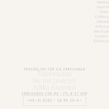
beobac
nach H
Wand
Erfahru
Wander
Informa
des Krate
Kraterr
Erfahrung
PERSÖNLICH FÜR SIE ERREICHBAR
Telefonieren
Sie mit unseren
Afrika Experten
ERREICHBAR VON MO – FR, 8-17 UHR
+49 (0) 8152 - 39 56 39-0
+49 (0) 8152 - 39 56 39-0