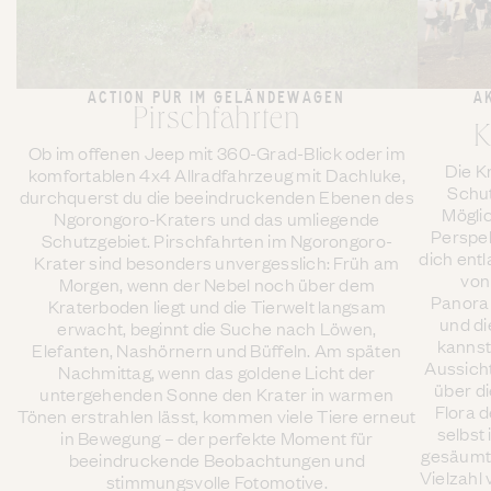
ACTION PUR IM GELÄNDEWAGEN
A
Pirschfahrten
K
Ob im offenen Jeep mit 360-Grad-Blick oder im
Die K
komfortablen 4x4 Allradfahrzeug mit Dachluke,
Schut
durchquerst du die beeindruckenden Ebenen des
Mögli
Ngorongoro-Kraters und das umliegende
Perspek
Schutzgebiet. Pirschfahrten im Ngorongoro-
dich ent
Krater sind besonders unvergesslich: Früh am
von
Morgen, wenn der Nebel noch über dem
Panora
Kraterboden liegt und die Tierwelt langsam
und d
erwacht, beginnt die Suche nach Löwen,
kannst
Elefanten, Nashörnern und Büffeln. Am späten
Aussich
Nachmittag, wenn das goldene Licht der
über d
untergehenden Sonne den Krater in warmen
Flora 
Tönen erstrahlen lässt, kommen viele Tiere erneut
selbst
in Bewegung – der perfekte Moment für
gesäumt,
beeindruckende Beobachtungen und
Vielzahl 
stimmungsvolle Fotomotive.