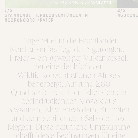
© NGORONGORO ENTAMANU CAMP
1/5
2/5
SPANNENDE TIERBEOBACHTUNGEN IM
NGORONG
NGORONGORO KRATER
Eingebettet in die Hochländer
Nordtansanias liegt der Ngorongoro-
Krater – ein gewaltiger Vulkankessel,
der eine der höchsten
Wildtierkonzentrationen Afrikas
beherbergt. Auf rund 260
Quadratkilometern entfaltet sich ein
beeindruckendes Mosaik aus
Savannen, Akazienwäldern, Sümpfen
und dem schillernden Salzsee Lake
Magadi. Diese natürliche Umzäunung
schafft ideale Bedingungen für eine