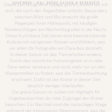
NOVEMBER - MAI: GRÜNE SAISON & REGENZEIT
Diese Zeit bringt eine üppige, grüne Landschaft mit
sich, die nach den Regenfällen erblüht. Besonders
zwischen März und Mai erreicht die große
Regenzeit ihren Höhepunkt, mit häufigen
Niederschlägen am Nachmittag oder in der Nacht.
Diese fruchtbare Zeit bietet eine beeindruckende
Kulisse mit sattgrünen Wiesen und Wäldern, was
vor allem für Fotografen ein Paradies darstellt.
In dieser Saison ist das Tierverhalten anders:
Durch das reichliche Futterangebot sind viele
Tiere weiter verstreut und nicht mehr nur an den
Wasserstellen zu finden, was die Tierbeobachtung
erschwert. Dafür ist der Krater in dieser Zeit
deutlich weniger überlaufen.
Die grüne Saison ist zudem ein Highlight für
Vogelbeobachter, da viele Zugvögel den Krater
besuchen. Ein Nachteil sind die matschigen Wege
während der intensiveren Regenmonate, was die