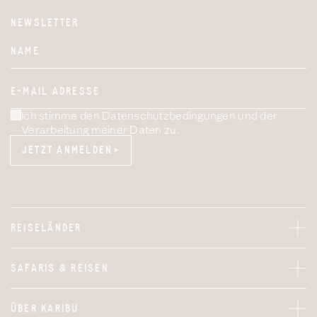
NEWSLETTER
Website
NAME
E-MAIL ADRESSE
Ich stimme den Datenschutzbedingungen und der
Verarbeitung meiner Daten zu.
JETZT ANMELDEN
JETZT ANMELDEN
REISELÄNDER
SAFARIS & REISEN
ÜBER KARIBU