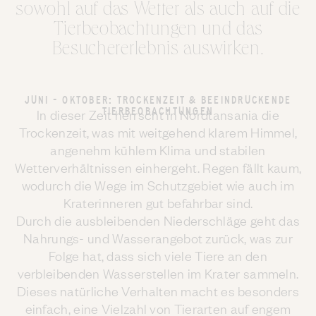
sowohl auf das Wetter als auch auf die
Tierbeobachtungen und das
Besuchererlebnis auswirken.
JUNI - OKTOBER: TROCKENZEIT & BEEINDRUCKENDE
TIERBEOBACHTUNGEN
In dieser Zeit herrscht in Nordtansania die
Trockenzeit, was mit weitgehend klarem Himmel,
angenehm kühlem Klima und stabilen
Wetterverhältnissen einhergeht. Regen fällt kaum,
wodurch die Wege im Schutzgebiet wie auch im
Kraterinneren gut befahrbar sind.
Durch die ausbleibenden Niederschläge geht das
Nahrungs- und Wasserangebot zurück, was zur
Folge hat, dass sich viele Tiere an den
verbleibenden Wasserstellen im Krater sammeln.
Dieses natürliche Verhalten macht es besonders
einfach, eine Vielzahl von Tierarten auf engem