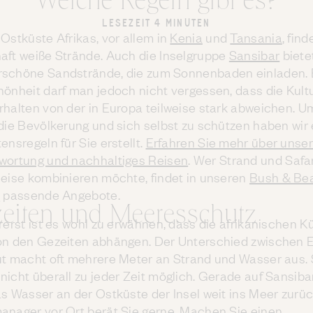
Welche Regeln gibt es?
LESEZEIT 4 MINUTEN
Ostküste Afrikas, vor allem in
Kenia
und
Tansania
, fin
aft weiße Strände. Auch die Inselgruppe
Sansibar
biete
schöne Sandstrände, die zum Sonnenbaden einladen. B
hönheit darf man jedoch nicht vergessen, dass die Kult
rhalten von der in Europa teilweise stark abweichen. U
 die Bevölkerung und sich selbst zu schützen haben wir 
ensregeln für Sie erstellt.
Erfahren Sie mehr über unse
wortung und nachhaltiges Reisen
. Wer Strand und Safar
Reise kombinieren möchte, findet in unseren
Bush & Be
s
passende Angebote.
eiten und Meeresschutz
rerst ist es wohl zu erwähnen, dass die afrikanischen K
on den Gezeiten abhängen. Der Unterschied zwischen 
ut macht oft mehrere Meter an Strand und Wasser aus. 
icht überall zu jeder Zeit möglich. Gerade auf Sansibar
s Wasser an der Ostküste der Insel weit ins Meer zurück
anager vor Ort berät Sie gerne. Machen Sie einen