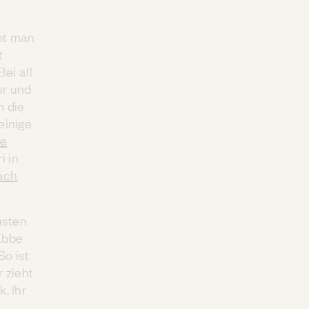
det man
t
ei all
ur und
m die
einige
re
i in
ach
üsten
Ebbe
So ist
 zieht
. Ihr