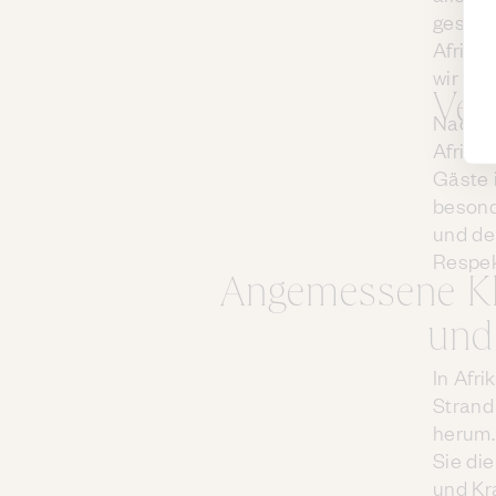
gesamm
Afrika
wir
www
Ver
Nacktb
Afrika
Gäste i
besond
und de
Respek
Angemessene Kle
und 
In Afri
Strand
herum.
Sie die
und Kr