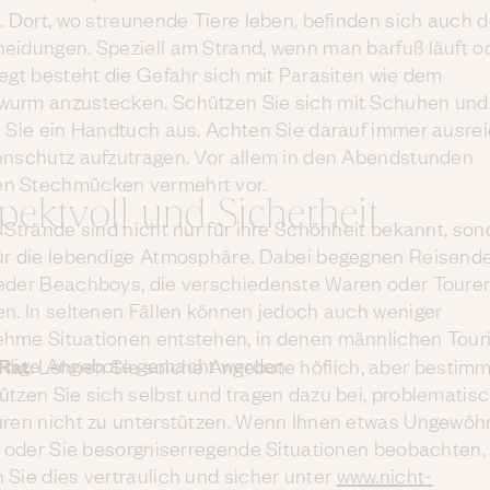
t. Dort, wo streunende Tiere leben, befinden sich auch 
eidungen. Speziell am Strand, wenn man barfuß läuft o
iegt besteht die Gefahr sich mit Parasiten wie dem
urm anzustecken. Schützen Sie sich mit Schuhen und
n Sie ein Handtuch aus. Achten Sie darauf immer ausre
enschutz aufzutragen. Vor allem in den Abendstunden
 Stechmücken vermehrt vor.
pektvoll und Sicherheit
s Strände sind nicht nur für ihre Schönheit bekannt, so
ür die lebendige Atmosphäre. Dabei begegnen Reisende
eder Beachboys, die verschiedenste Waren oder Toure
en. In seltenen Fällen können jedoch auch weniger
hme Situationen entstehen, in denen männlichen Tour
rdige Angebote gemacht werden.
Rat
: Lehnen Sie solche Angebote höflich, aber bestimm
ützen Sie sich selbst und tragen dazu bei, problematis
uren nicht zu unterstützen. Wenn Ihnen etwas Ungewöh
lt oder Sie besorgniserregende Situationen beobachten,
 Sie dies vertraulich und sicher unter
www.nicht-