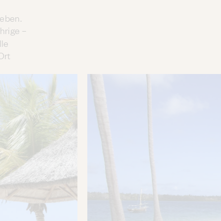
ieben.
hrige –
lle
Ort