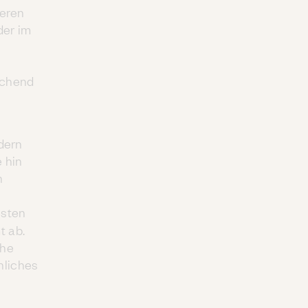
deren
der im
ichend
ndern
 hin
n
isten
t ab.
che
nliches