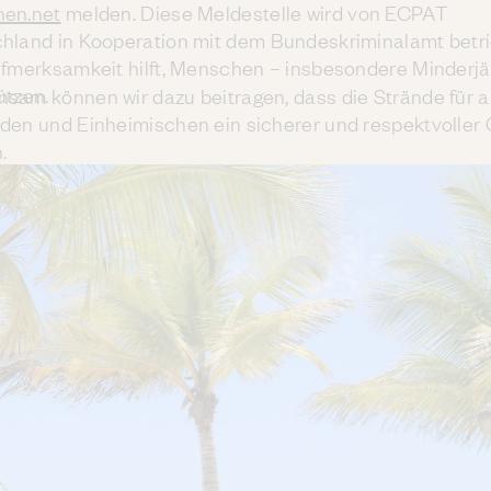
en.net
melden. Diese Meldestelle wird von ECPAT
hland in Kooperation mit dem Bundeskriminalamt betr
ufmerksamkeit hilft, Menschen – insbesondere Minderjä
ützen.
sam können wir dazu beitragen, dass die Strände für a
den und Einheimischen ein sicherer und respektvoller 
.