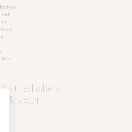
tdecken
 vor
eer
en Sie
es
e
llen,
 zu erhalten,
riffe oder
tz für
von