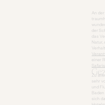
An der 
traumh
wunder
der Sc
das Ve
Natur,
Verhalt
Verant
einer 
Safari
Gez
Zu alle
sehr v
und Fl
Baden n
sich da
Hotelm