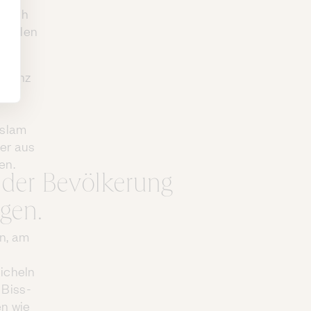
/nach
pfehlen
n ganz
nn
Islam
her aus
en.
 der Bevölkerung
agen.
en, am
n
eicheln
 Biss-
n wie