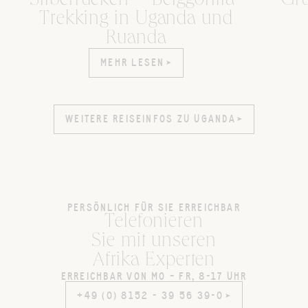
Silberrücken – Berggorilla-
Gru
Trekking in Uganda und
Ruanda
MEHR LESEN
MEHR LESEN
WEITERE REISEINFOS ZU UGANDA
WEITERE REISEINFOS ZU UGANDA
PERSÖNLICH FÜR SIE ERREICHBAR
Telefonieren
Sie mit unseren
Afrika Experten
ERREICHBAR VON MO – FR, 8-17 UHR
+49 (0) 8152 - 39 56 39-0
+49 (0) 8152 - 39 56 39-0