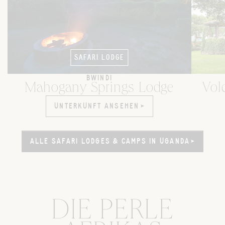
SAFARI LODGE
BWINDI
Mahogany Springs Lodge
Vol
UNTERKUNFT ANSEHEN
UNTERKUNFT ANSEHEN
ALLE SAFARI LODGES & CAMPS IN UGANDA
ALLE SAFARI LODGES & CAMPS IN UGANDA
DIE PERLE