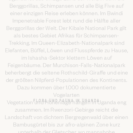
Berggorillas, Schimpansen und alle Big Five auf
einer einzigen Reise erleben können. Im Bwindi
Impenetrable Forest lebt rund die Hälfte aller
Berggorillas der Welt. Der Kibale National Park gilt
als bestes Gebiet Afrikas für Schimpansen-
Trekking. Im Queen-Elizabeth-Nationalpark sind
Elefanten, Büffel, Löwen und Flusspferde zu Hause,
im Ishasha-Sektor klettern Löwen auf
Feigenbäume. Der Murchison-Falls-Nationalpark
beherbergt die seltene Rothschild-Giraffe und eine
der größten Nilpferd-Populationen des Kontinents.
Dazu kommen über 1.000 dokumentierte
Vogelarten
FLORA UND FAUNA IN UGANDA
Vegetation und Höhenlage hängen in Uganda eng
zusammen. Im Rwenzori-Gebirge reicht die
Landschaft von dichtem Bergregenwald über einen
Bambusgürtel bis zur afro-alpinen Zone kurz
unterhalb der Gletscher, wo mannshohe