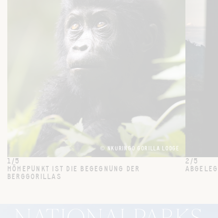
© NKURINGO GORILLA LODGE
1/5
2/5
HÖHEPUNKT IST DIE BEGEGNUNG DER
ABGELEG
BERGGORILLAS