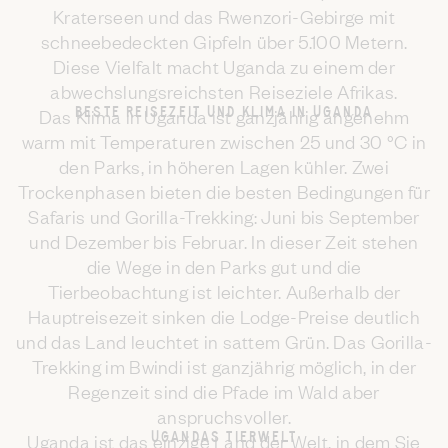
Kraterseen und das Rwenzori-Gebirge mit
schneebedeckten Gipfeln über 5.100 Metern.
Diese Vielfalt macht Uganda zu einem der
abwechslungsreichsten Reiseziele Afrikas.
BESTE REISEZEIT UND KLIMA IN UGANDA
Das Klima in Uganda ist ganzjährig angenehm
warm mit Temperaturen zwischen 25 und 30 °C in
den Parks, in höheren Lagen kühler. Zwei
Trockenphasen bieten die besten Bedingungen für
Safaris und Gorilla-Trekking: Juni bis September
und Dezember bis Februar. In dieser Zeit stehen
die Wege in den Parks gut und die
Tierbeobachtung ist leichter. Außerhalb der
Hauptreisezeit sinken die Lodge-Preise deutlich
und das Land leuchtet in sattem Grün. Das Gorilla-
Trekking im Bwindi ist ganzjährig möglich, in der
Regenzeit sind die Pfade im Wald aber
anspruchsvoller.
UGANDAS TIERWELT
Uganda ist das einzige Land der Welt, in dem Sie