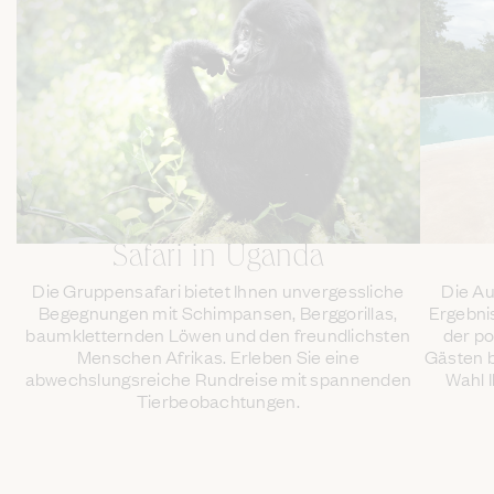
Safari in Uganda
Die Gruppensafari bietet Ihnen unvergessliche
Die Au
Begegnungen mit Schimpansen, Berggorillas,
Ergebni
baumkletternden Löwen und den freundlichsten
der po
Menschen Afrikas. Erleben Sie eine
Gästen b
abwechslungsreiche Rundreise mit spannenden
Wahl 
Tierbeobachtungen.