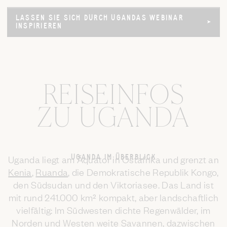
LASSEN SIE SICH DURCH UGANDAS WEBINAR
LASSEN SIE SICH DURCH UGANDAS WEBINAR
Mute
INSPIRIEREN
INSPIRIEREN
REISEINFOS
ZU UGANDA
UGANDA IM ÜBERBLICK
Uganda liegt am Äquator in Ostafrika und grenzt an
Kenia
,
Ruanda
, die Demokratische Republik Kongo,
den Südsudan und den Viktoriasee. Das Land ist
mit rund 241.000 km² kompakt, aber landschaftlich
vielfältig: Im Südwesten dichte Regenwälder, im
Norden und Westen weite Savannen, dazwischen