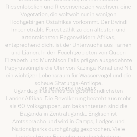
Riesenlobelien und Riesensenezien wachsen, eine
Vegetation, die weltweit nur in wenigen
Hochgebirgen Ostafrikas vorkommt. Der Bwindi
Impenetrable Forest zählt zu den ältesten und
artenreichsten Regenwäldern Afrikas,
entsprechend dicht ist der Unterwuchs aus Farnen
und Lianen. In den Feuchtgebieten von Queen
Elizabeth und Murchison Falls prägen ausgedehnte
Papyrussümpfe die Ufer von Kazinga-Kanal und Nil,
ein wichtiger Lebensraum für Wasservögel und die
scheue Sitatunga-Antilope.
DIE MENSCHEN UGANDAS
Uganda gilt als eines der gastfreundlichsten
Länder Afrikas. Die Bevölkerung besteht aus mehr
als 60 Volksgruppen, am bekanntesten sind die
Baganda in Zentraluganda. Englisch ist
Amtssprache und wird in Camps, Lodges und
Nationalparks durchgängig gesprochen. Viele
Lodges bieten Besuche in nahegelegenen