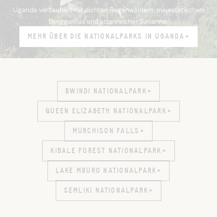
Uganda verzaubert mit dichten Regenwäldern, majestätischen
Berggorillas und artenreicher Savanne.
MEHR ÜBER DIE NATIONALPARKS IN UGANDA
MEHR ÜBER DIE NATIONALPARKS IN UGANDA
BWINDI NATIONALPARK
BWINDI NATIONALPARK
QUEEN ELIZABETH NATIONALPARK
QUEEN ELIZABETH NATIONALPARK
MURCHISON FALLS
MURCHISON FALLS
KIBALE FOREST NATIONALPARK
KIBALE FOREST NATIONALPARK
LAKE MBURO NATIONALPARK
LAKE MBURO NATIONALPARK
SEMLIKI NATIONALPARK
SEMLIKI NATIONALPARK