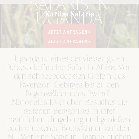
SAFARIS IN
UGANDA
JETZT ANFRAGEN
JETZT ANFRAGEN
BWINDI
& MURCHISON FALLS
JETZT ANFRAGEN
JETZT ANFRAGEN
Uganda ist eines der vielseitigsten
Reiseziele für eine Safari in Afrika. Von
den schneebedeckten Gipfeln des
Rwenzori-Gebirges bis zu den
Regenwäldern des Bwindi-
Nationalparks erleben Besucher die
seltenen Berggorillas in ihrer
natürlichen Umgebung und genießen
beeindruckende Bootsfahrten auf dem
Nil. Wer eine Safari in Uganda buchen