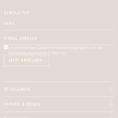
NEWSLETTER
Website
NAME
E-MAIL ADRESSE
Ich stimme den Datenschutzbedingungen und der
Verarbeitung meiner Daten zu.
JETZT ANMELDEN
JETZT ANMELDEN
REISELÄNDER
SAFARIS & REISEN