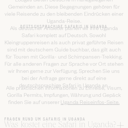
Gemeinden an. Diese Begegnungen gehören für
viele Reisende zu den bleibenden Eindrücken einer
Uganda-Reise.
DEUTSCHSPRACHIGE SAFARIS IN UGANDA
Als deutscher Anbieter planen wir Ihre Uganda
Safari komplett auf Deutsch. Sowohl
Kleingruppenreisen als auch privat geführte Reisen
sind mit deutschem Guide buchbar, das gilt auch
für Touren mit Gorilla- und Schimpansen-Trekking.
Für alle anderen Fragen zur Sprache vor Ort stehen
wir Ihnen gerne zur Verfügung. Sprechen Sie uns
bei der Anfrage gerne direkt auf eine
deutschsprachige Safari in Uganda an.
Alle praktischen Informationen zu Einreise, Visum,
Gorilla Permits, Impfungen, Währung und Gepäck
finden Sie auf unserer
Uganda Reiseinfos-Seite.
FRAGEN RUND UM SAFARIS IN UGANDA
Was kostet eine Safari in Uganda?