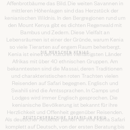
Affenbrotbäume das Bild. Die weiten Savannen in
mittleren Höhenlagen sind das Herzstück der
kenianischen Wildnis. In den Bergregionen rund um
den Mount Kenya gibt es dichten Regenwald mit
Bambus und Zedern. Diese Vielfalt an
Lebensräumen ist einer der Gründe, warum Kenia
so viele Tierarten auf engem Raum beherbergt.
DIE MENSCHEN KENIAS
Kenia ist eines der kulturell vielfältigsten Länder
Afrikas mit über 40 ethnischen Gruppen. Am
bekanntesten sind die Massai, deren Traditionen
und charakteristischen roten Trachten vielen
Reisenden auf Safari begegnen. Englisch und
Swahili sind die Amtssprachen. In Camps und
Lodges wird immer Englisch gesprochen. Die
kenianische Bevölkerung ist bekannt für ihre
Herzlichkeit und Offenheit gegenüber Reisenden.
DEUTSCHSPRACHIGE SAFARIS IN KENIA
Als deutscher Anbieter planen wir Ihre Kenia Safari
komplett auf Deutsch, von der ersten Beratung bis