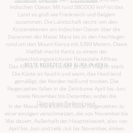
Indischen Ozean. Mit rund 580.000 km² ist das
Land so groß wie Frankreich und Belgien
zusammen. Die Landschaft reicht von den
Küstenebenen am Indischen Ozean über die
Savannen der Masai Mara bis zu den Hochlagen
rund um den Mount Kenya mit 5.199 Metern. Diese
Vielfalt macht Kenia zu einem der
abwechslungsreichsten Reiseziele Afrikas.
BESTE REISEZEIT UND KLIMA IN KENIA
Das Klima in Kenia variiert je nach Region stark:
Die Küste ist feucht und warm, das Hochland
gemäßigt, der Norden heiß und trocken. Die
Regenzeiten fallen in die Zeiträume April bis Juni
sowie November bis Dezember, wobei die
Übergänge fließend sind.
In der Masai Mara können beide Regenzeiten zu
einer einzigen verschmelzen, die von November bis
Mai dauert. Außerhalb der Hauptreisezeit, also von
April bis Juni und teils Juli bis November, sinken