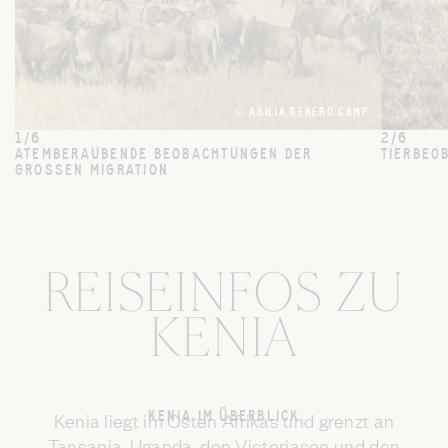
© ASILIA REKERO CAMP
1/6
2/6
ATEMBERAUBENDE BEOBACHTUNGEN DER
TIERBEOB
GROSSEN MIGRATION
REISEINFOS ZU
KENIA
KENIA IM ÜBERBLICK
Kenia liegt im Osten Afrikas und grenzt an
Tansania
,
Uganda
, den
Victoriasee
und den