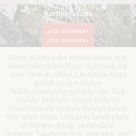
SAFARIS IN
KENIA
JETZT ANFRAGEN
JETZT ANFRAGEN
MASAI MARA &
INDISCHER OZEAN
JETZT ANFRAGEN
JETZT ANFRAGEN
Kenia ist eines der klassischsten und
abwechslungsreichsten Reiseziele für
eine Safari in Afrika. Die Masai Mara
gehört zu den besten
Wildbeobachtungsgebieten der Welt
und der Indische Ozean lockt im
Anschluss mit weißen Sandstränden.
Wer einen Safari Urlaub in Kenia plant,
ist bei uns richtig: persönliche
Beratung, handverlesene Angebote und