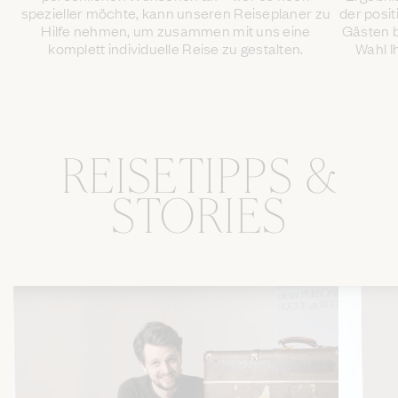
spezieller möchte, kann unseren Reiseplaner zu
der posi
Hilfe nehmen, um zusammen mit uns eine
Gästen b
komplett individuelle Reise zu gestalten.
Wahl I
REISETIPPS &
STORIES