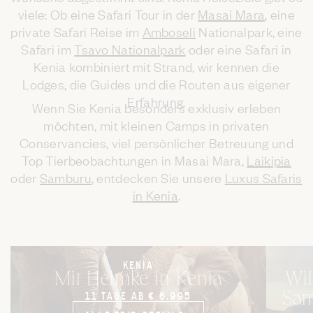
viele: Ob eine Safari Tour in der
Masai Mara
, eine
private Safari Reise im
Amboseli
Nationalpark, eine
Safari im
Tsavo Nationalpark
oder eine Safari in
Kenia kombiniert mit Strand, wir kennen die
Lodges, die Guides und die Routen aus eigener
Erfahrung.
Wenn Sie Kenia besonders exklusiv erleben
möchten, mit kleinen Camps in privaten
Conservancies, viel persönlicher Betreuung und
Top Tierbeobachtungen in Masai Mara,
Laikipia
oder
Samburu
, entdecken Sie unsere
Luxus Safaris
in Kenia
.
KENIA
Mit Helmke in Kenia
Wil
11 TAGE AB € 6.995
Sam