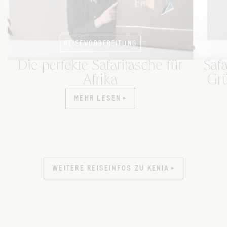
REISEVORBEREITUNG
Die perfekte Safaritasche für
Safa
Afrika
Gru
MEHR LESEN
MEHR LESEN
WEITERE REISEINFOS ZU KENIA
WEITERE REISEINFOS ZU KENIA