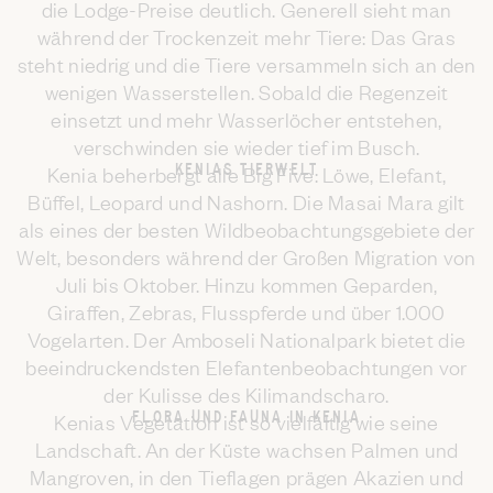
die Lodge-Preise deutlich. Generell sieht man
während der Trockenzeit mehr Tiere: Das Gras
steht niedrig und die Tiere versammeln sich an den
wenigen Wasserstellen. Sobald die Regenzeit
einsetzt und mehr Wasserlöcher entstehen,
verschwinden sie wieder tief im Busch.
KENIAS TIERWELT
Kenia beherbergt alle Big Five: Löwe, Elefant,
Büffel, Leopard und Nashorn. Die Masai Mara gilt
als eines der besten Wildbeobachtungsgebiete der
Welt, besonders während der Großen Migration von
Juli bis Oktober. Hinzu kommen Geparden,
Giraffen, Zebras, Flusspferde und über 1.000
Vogelarten. Der Amboseli Nationalpark bietet die
beeindruckendsten Elefantenbeobachtungen vor
der Kulisse des Kilimandscharo.
FLORA UND FAUNA IN KENIA
Kenias Vegetation ist so vielfältig wie seine
Landschaft. An der Küste wachsen Palmen und
Mangroven, in den Tieflagen prägen Akazien und