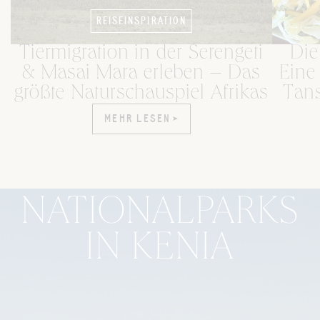
REISEINSPIRATION
Tiermigration in der Serengeti
Die
& Masai Mara erleben – Das
Eine
größte Naturschauspiel Afrikas
Tans
MEHR LESEN
MEHR LESEN
NATIONALPARKS
IN KENIA