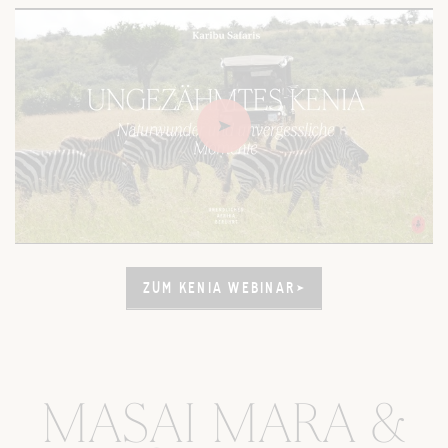
Play
ZUM KENIA WEBINAR
ZUM KENIA WEBINAR
Mute
MASAI MARA &