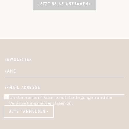
JETZT REISE ANFRAGEN
JETZT REISE ANFRAGEN
NEWSLETTER
Website
NAME
E-MAIL ADRESSE
Ich stimme den Datenschutzbedingungen und der
Verarbeitung meiner Daten zu.
JETZT ANMELDEN
JETZT ANMELDEN