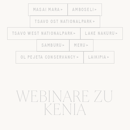
MASAI MARA
MASAI MARA
AMBOSELI
AMBOSELI
TSAVO OST NATIONALPARK
TSAVO OST NATIONALPARK
TSAVO WEST NATIONALPARK
TSAVO WEST NATIONALPARK
LAKE NAKURU
LAKE NAKURU
SAMBURU
SAMBURU
MERU
MERU
OL PEJETA CONSERVANCY
OL PEJETA CONSERVANCY
LAIKIPIA
LAIKIPIA
WEBINARE ZU
KENIA