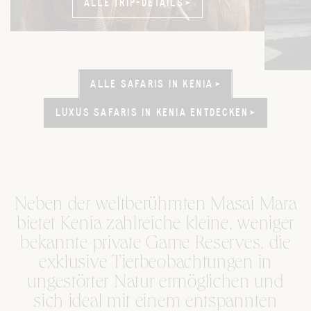
ALLE TRIP-DETAILS
ALLE TRIP-DETAILS
ALLE SAFARIS IN KENIA
ALLE SAFARIS IN KENIA
LUXUS SAFARIS IN KENIA ENTDECKEN
LUXUS SAFARIS IN KENIA ENTDECKEN
Neben der weltberühmten Masai Mara
bietet Kenia zahlreiche kleine, weniger
bekannte private Game Reserves, die
exklusive Tierbeobachtungen in
ungestörter Natur ermöglichen und
sich ideal mit einem entspannten