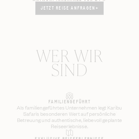
JETZT REISE ANFRAGEN
JETZT REISE ANFRAGEN
WER WIR
SIND
FAMILIENGEFÜHRT
Als familiengeführtes Unternehmen legt Karibu
Safaris besonderen Wert auf persönliche
Betreuung und authentische, liebevoll geplante
Reiseerlebnisse.
EXKLUSIVE REISEERLEBNISSE