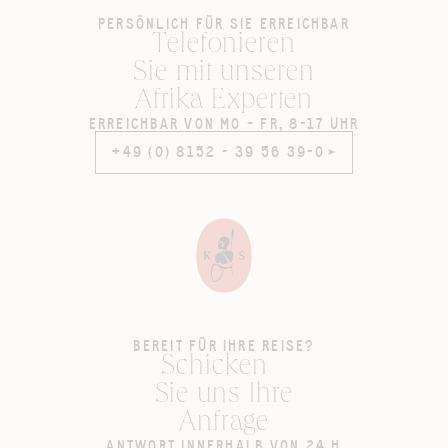
PERSÖNLICH FÜR SIE ERREICHBAR
Telefonieren
Sie mit unseren
Afrika Experten
ERREICHBAR VON MO – FR, 8-17 UHR
+49 (0) 8152 - 39 56 39-0
+49 (0) 8152 - 39 56 39-0
BEREIT FÜR IHRE REISE?
Schicken
Sie uns Ihre
Anfrage
ANTWORT INNERHALB VON 24 H