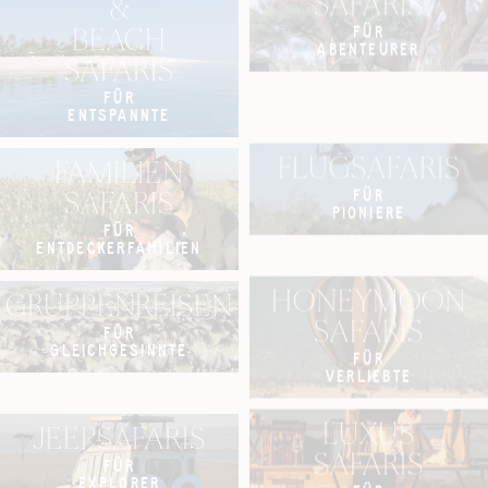
SAFARIS
&
FÜR
BEACH
ABENTEURER
SAFARIS
FÜR
ENTSPANNTE
FLUGSAFARIS
FAMILIEN
FÜR
SAFARIS
PIONIERE
FÜR
ENTDECKERFAMILIEN
HONEYMOON
GRUPPENREISEN
SAFARIS
FÜR
GLEICHGESINNTE
FÜR
VERLIEBTE
LUXUS
JEEPSAFARIS
SAFARIS
FÜR
EXPLORER