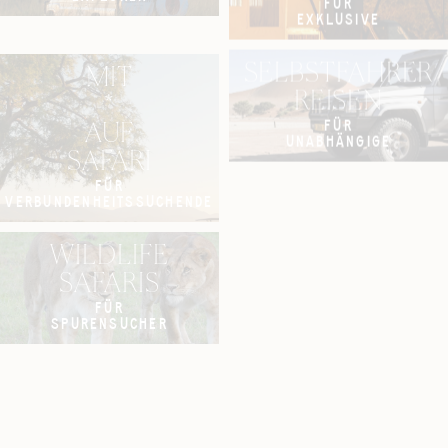
FÜR
EXKLUSIVE
SELBSTFAHRER
MIT
REISEN
*
FÜR
AUF
UNABHÄNGIGE
SAFARI
FÜR
VERBUNDENHEITSSUCHENDE
WILDLIFE
SAFARIS
FÜR
SPURENSUCHER