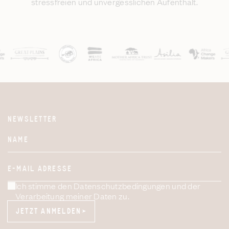
stressfreien und unvergesslichen Aufenthalt.
NEWSLETTER
Website
NAME
E-MAIL ADRESSE
Ich stimme den Datenschutzbedingungen und der
Verarbeitung meiner Daten zu.
JETZT ANMELDEN
JETZT ANMELDEN