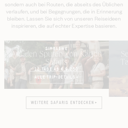
sondern auch bei Routen, die abseits des Üblichen
verlaufen, und bei Begegnungen, die in Erinnerung
bleiben. Lassen Sie sich von unseren Reiseideen
inspirieren, die auf echter Expertise basieren.
SIMBABWE
Auf den Spuren von Karibu
Se
Safaris
Ta
12 TAGE AB € 9.250
ALLE TRIP-DETAILS
ALLE TRIP-DETAILS
WEITERE SAFARIS ENTDECKEN
WEITERE SAFARIS ENTDECKEN